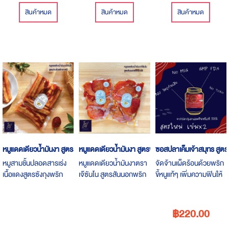
สินค้าหมด
สินค้าหมด
สินค้าหมด
หมูแดดเดียวน้ำมันงา สูตรสามชั้นพริกเกาหลี
หมูแดดเดียวน้ำมันงา สูตรพริกแกงใต้
ซอสปลาเค็มเจ้าสมุทร สูตร
หมูสามชั้นปลอดสารเร่ง
หมูแดดเดียวน้ำมันงาตรา
จัดจ้านเผ็ดร้อนด้วยพริก
เนื้อแดงสูตรซังกุงพริก
เจ๊ซันโน สูตรสันนอกพริก
ขี้หนูแท้ๆ เพิ่มความฟินให้
เกาหลี นอกจากหมักด้วย
แกงใต้ จัดจ้านมากก เราใช้
กับรสชาติแบบโดยใจคอบ
น้ำมันงาและเกลือชมพูเพื่อ
พริกแกงใต้สูตรคลีน ไม่
เผ็ด สารมารถทำเป็นเมนู
สุขภาพแล้ว
หลุดคอนเซ็ปต์ กลิ่นหอม
อื่นได้โดยไม่ต้องยุ่งยาก
฿220.00
เครื่องแกงสุดๆ