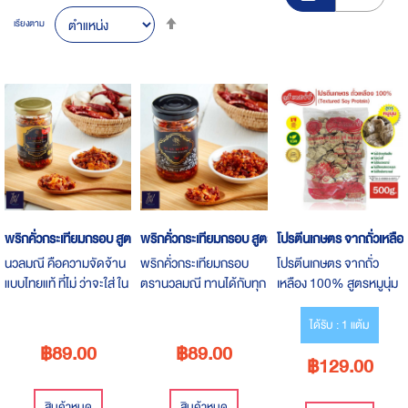
Set
เรียงตาม
Descending
Direction
พริกคั่วกระเทียมกรอบ สูตรไทยนัตโตะ
พริกคั่วกระเทียมกรอบ สูตรออริจินัล
โปรตีนเกษตร จากถั่วเหลื
นวลมณี คือความจัดจ้าน
พริกคั่วกระเทียมกรอบ
โปรตีนเกษตร จากถั่ว
แบบไทยแท้ ที่ไม่ ว่าจะใส่ ใน
ตรานวลมณี ทานได้กับทุก
เหลือง 100% สูตรหมูนุ่ม
เมนูอาหารใดก็จะเติมเสน่ห์
เมนูโปรดของคุณ
(เจ) ตรา Vous Assez
ลํ้าลึกแบบไทยให้ กับเมนูนั้น
Textured Soy Protein
ได้รับ : 1 แต้ม
ๆ อย่างไม่มีข้อยกเว้น
ขนาด 500 กรัม
฿89.00
฿89.00
฿129.00
สินค้าหมด
สินค้าหมด