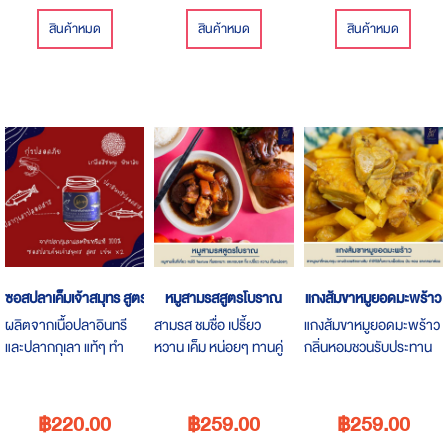
สินค้าหมด
สินค้าหมด
สินค้าหมด
ซอสปลาเค็มเจ้าสมุทร สูตรออริจินัล
หมูสามรสสูตรโบราณ
แกงส้มขาหมูยอดมะพร้าว
ผลิตจากเนื้อปลาอินทรี
สามรส ชมชื่อ เปรี้ยว
แกงส้มขาหมูยอดมะพร้าว
และปลากกุเลา แท้ๆ ทำ
หวาน เค็ม หน่อยๆ ทานคู่
กลิ่นหอมชวนรับประทาน
ง่าย กลิ่นหอม หมดปัญหา
กับเมนูแกงส้มเข้ากันดีที
รสชาติของแกงส้มที่แกง
กลิ่นปลาเค็มฉุนไปทั้งบ้าน
เดียว ใช้หมูสามชั้นดูอร่อย
ด้วยขาหมูจะมีความ มัน
รสชาติอร่อย กลมกล่อม
น่ารับประทาน
หอม กลมกล่อมในน้ำแกง
฿220.00
฿259.00
฿259.00