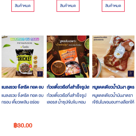
สินค้าหมด
สินค้าหมด
สินค้าหมด
แมลงรวย จิ้งหรีด ทอด อบ กรอบ
ก๋วยเตี๋ยวเรือกึ่งสำเร็จรูปเลอรส
หมูแดดเดียวน้ำมันงา สูตร
แมลงรวย จิ้งหรีด ทอด อบ
ก๋วยเตี๋ยวเรือกึ่งสำเร็จรูป
หมูแดดเดียวน้ำมันงาตรา
กรอบ เคี้ยวเพลิน อร่อย
เลอรส น้ำซุปเข้มข้น หอม
เจ๊ซันโนขอมอบทางเลือกให้
ได้โปรตีนและยังอุดมไป
กลิ่นเครื่องเทศ พริกน้ำ
กับสาว​ๆ​ ที่คุมมัน​ ด้วยสัน
ด้วยวิตามินบี 12
ปรุงสูตรพิเศษที่สืบทอด
นอกชิ้นงามติดมันเพียง​
กันมากว่า 40 ปี มีที่นี่ที่
0.01% ทุกสูตร​เราหมัก
฿30.00
เดียวเท่านั้น
ด้วยน้ำมันงาเป็นหลัก