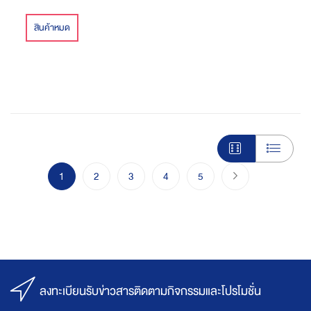
สินค้าหมด
Page
You're currently reading page
Page
Page
Page
Page
Page
ไปขั้นตอนชำระเงิ
1
2
3
4
5
ลงทะเบียนรับข่าวสารติดตามกิจกรรมและโปรโมชั่น