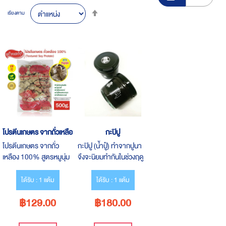
Set
เรียงตาม
Descending
Direction
โปรตีนเกษตร จากถั่วเหลือง 100%
กะปิปู
โปรตีนเกษตร จากถั่ว
กะปิปู (น้ำปู๋) ทำจากปูนา
เหลือง 100% สูตรหมูนุ่ม
จึงจะนิยมทำกันในช่วงฤดู
(เจ) ตรา Vous Assez
ฝน เดือนกรกฎาคม –
Textured Soy Protein
กันยายน ตอนที่ดำนา ปัก
ได้รับ : 1 แต้ม
ได้รับ : 1 แต้ม
ขนาด 500 กรัม
กล้าต้นข้าวแล้ว พอต้น
฿129.00
฿180.00
ข้าวแทงยอด ปูจะเริ่มออก
มาหากิน และกัดแทะเล็ม
ยอดข้าวอ่อน ชาวนาสมัย