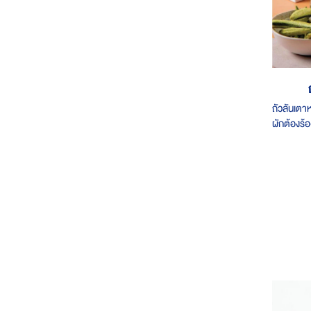
ถัวลันเต
ผักต้องร้
อ้วน