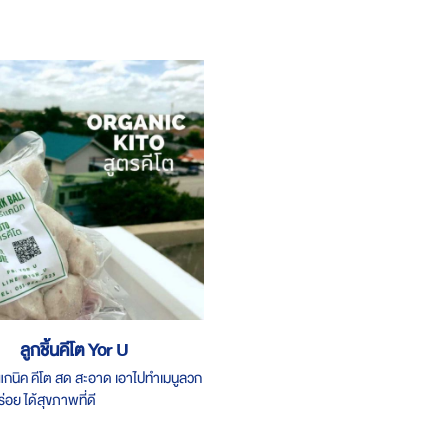
ลูกชิ้นคีโต Yor U
ร์แกนิค คีโต สด สะอาด เอาไปทำเมนูลวก
่อย ได้สุขภาพที่ดี