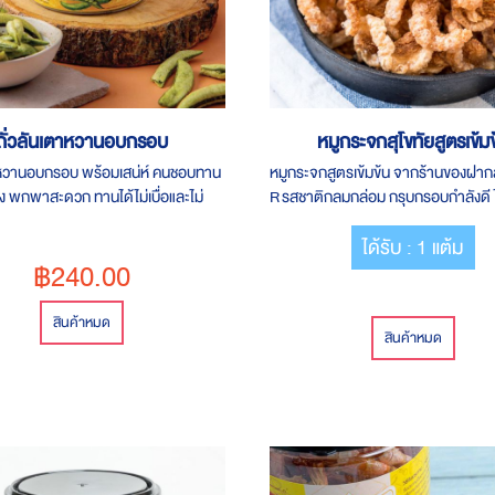
ถั่วลันเตาหวานอบกรอบ
หมูกระจกสุโขทัยสูตรเข้มข
าหวานอบกรอบ พร้อมเสน่ห์ คนชอบทาน
หมูกระจกสูตรเข้มข้น จากร้านของฝากส
อง พกพาสะดวก ทานได้ไม่เบื่อและไม่
R รสชาติกลมกล่อม กรุบกรอบกำลังดี ไ
สะอาดปลอดภัย
ได้รับ : 1 แต้ม
฿240.00
สินค้าหมด
สินค้าหมด