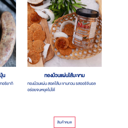
ุ่น
ทองม้วนแผ่นไส้มะขาม
ทอริยากิ
ทองม้วนแผ่น สอดไส้มะขามกวน รสออริจินอล
อร่อยจนหยุดไม่ได้
สินค้าหมด