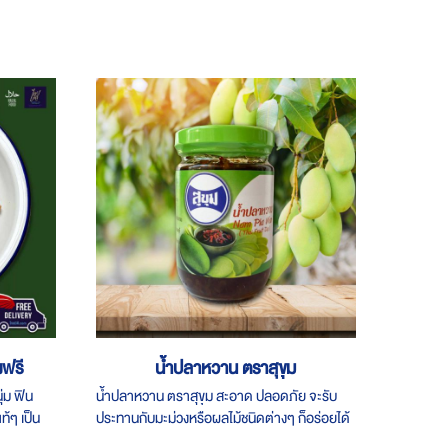
งฟรี
น้ำปลาหวาน ตราสุขุม
ุ่ม ฟิน
น้ำปลาหวาน ตราสุขุม สะอาด ปลอดภัย จะรับ
ท้ๆ เป็น
ประทานกับมะม่วงหรือผลไม้ชนิดต่างๆ ก็อร่อยได้
ตามใจชอบ