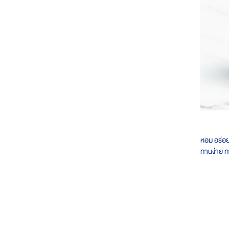
หอม อร่อย
ทานง่าย ทา
เจียวยิ่งอ