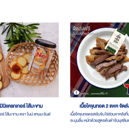
มินิเเครกเกอร์ ไส้มะขาม
เนื้อโคขุนทอด 2 แพค จัดส่
กอร์ ไส้มะขาม ตรา ไนน์ เเทมมะรินด์
เนื้อโคขุนทอดรสเข้มข้น ใช่ส่วนขาหลังที่น
ละมุนลิ้น หมักด้วยสูตรต้นตำรับมุสลิมแ
สินค้าฮาลาล 100%