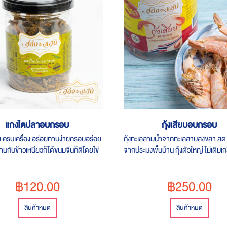
แกงไตปลาอบกรอบ
กุ้งเสียบอบกรอบ
 ครบเครื่อง อร่อยทานง่ายกรอบอร่อย
กุ้งทะเลสามน้ำจากทะเลสาบสงขลา สด
นกับข้าวเหนียวก็ได้ขนมจีนก็ดีโดยไข่
จากประมงพื้นบ้าน กุ้งตัวใหญ่ ไม่เติมเกล
ร่อย คล้ายผงโรยข้าวญี่ปุ่น
ผงชูรส ไม่มีน้ำมัน ทานได้อร่อยไม่ต้องก
ความหวานและคุณค่าจากทะเล
฿120.00
฿250.00
สินค้าหมด
สินค้าหมด