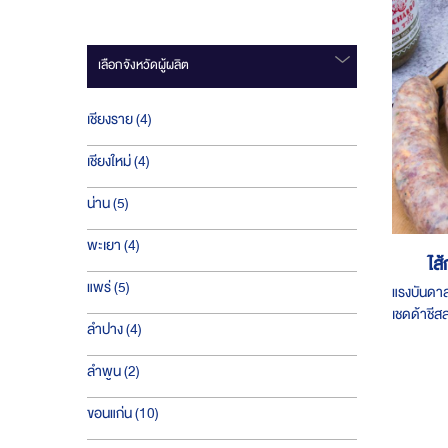
เลือกจังหวัดผู้ผลิต
ชิ้น
เชียงราย
4
ชิ้น
เชียงใหม่
4
ชิ้น
น่าน
5
ชิ้น
พะเยา
4
ไส
ชิ้น
แพร่
5
แรงบันดาล
เชดด้าชีส
ชิ้น
ลำปาง
4
ชิ้น
ลำพูน
2
ชิ้น
ขอนแก่น
10