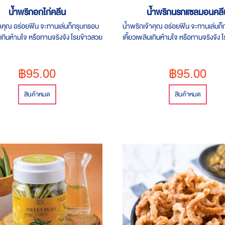
น้ำพริกอกไก่คลีน
น้ำพริกนรกแซลมอนคลี
้าคุณ อร่อยฟิน จะทานเล่นก็กรุบกรอบ
น้ำพริกเจ้าคุณ อร่อยฟิน จะทานเล่นก
นเกินห้ามใจ หรือทานจริงจัง โรยข้าวสวย
เคี้ยวเพลินเกินห้ามใจ หรือทานจริงจัง
่อยแซ่บถึงใจ เรื่องแซ่บๆ ต้องยกให้ "นี่
ร้อน ๆ
฿95.00
฿95.00
สินค้าหมด
สินค้าหมด