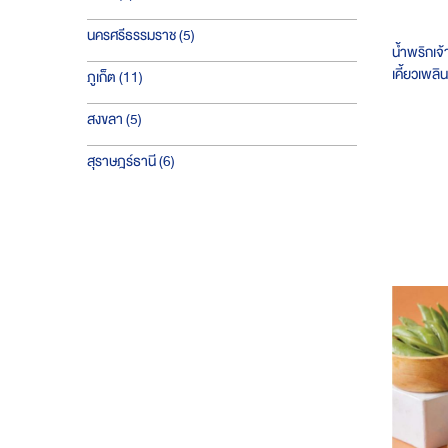
ชิ้น
นครศรีธรรมราช
5
น้ำพริกเจ
เคี้ยวเพลิ
ชิ้น
ภูเก็ต
11
ร้อน ๆ ก็อร
เลย
ชิ้น
สงขลา
5
ชิ้น
สุราษฎร์ธานี
6