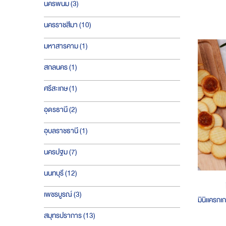
ชิ้น
นครพนม
3
ชิ้น
นครราชสีมา
10
ชิ้น
มหาสารคาม
1
ชิ้น
สกลนคร
1
ชิ้น
ศรีสะเกษ
1
ชิ้น
อุดรธานี
2
ชิ้น
อุบลราชธานี
1
ชิ้น
นครปฐม
7
ชิ้น
นนทบุรี
12
ชิ้น
เพชรบูรณ์
3
มินิเเครกเ
ชิ้น
สมุทรปราการ
13