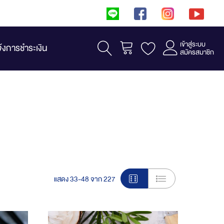
เข้าสู่ระบบ
รถเข็น
จ้งการชำระเงิน
สมัครสมาชิก
View
แสดง
33
-
48
จาก
227
as