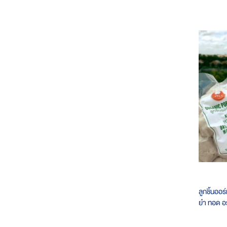
ลูกชิ้นออ
ยำ ทอด อร