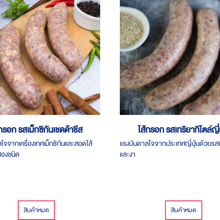
้กรอก รสเม็กซิกันเชดด้าชีส
ไส้กรอก รสเทริยากิไตล์ญี่ป
ใจจากเครื่องเทศเม็กซิกันและสอดไส้
แรงบันดาลใจจากประเทศญี่ปุ่นด้วยรสเ
สองชนิด
และงา
สินค้าหมด
สินค้าหมด