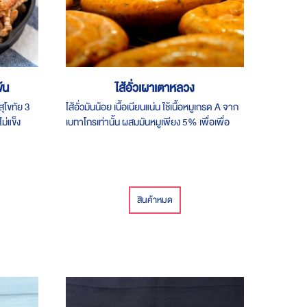
้น
ไส้อั่วเผาเตาหลวง
ุโขทัย 3
ไส้อั่วมันน้อย เนื้อเนียนแน่น ใช้เนื้อหมูเกรด A จาก
ม่แข็ง
เบทาโกรเท่านั้น ผสมมันหมูเพียง 5% เพื่อเพื่อ
ความชุ่มช่ำให้ไส้อั่ว
สินค้าหมด