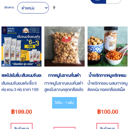
Set
เรียงตาม
Descending
Direction
เซตโปรโมชั่น เส้นขนมจีนอบแห้ง ตรานัวนัวร์
กากหมูโบราณหั่นเต๋า
น้ำพริกกากหมูพริกหอม
เส้นขนมจีนอบแห้ง ซื้อ 6
กากหมูโบราณแบบหั่นเต๋า
น้ำพริกกรอบ ผสมกากหมู
ห่อ แถม 3 ห่อ ราคา 199
สูตรโบราณคลุกเกลือแล้ว
ติดหนัง ทอดเกลือรสเผ็ด
บาท ส่งฟรีทั่วประเทศ จาก
นำมาทอด อร่อยนัวร์
ปานกลาง นำมาคลุกเคล้า
ปกติราคา 315 บาท
กับพริกแห้งคั่ว
ได้รับ : 1 แต้ม
สามารถสั่งซื้อได้ตั้งแต่ วัน
฿199.00
฿100.00
ที่ 9-31 พ.ค. 64
สินค้าหมด
สินค้าหมด