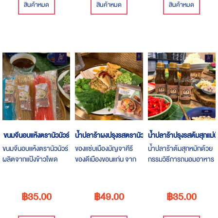
เท่านั้น!!
สินค้าหมด
สินค้าหมด
สินค้าหมด
ขนมจีนอบแห้งตรานัวนัวร์
น้ำปลาร้าผงปรุงรสตรานัวนัวร์
น้ำปลาร้าปรุงรสต้มสุกแม่บ
ขนมจีนอบแห้งตรานัวนัวร์
ของแซ่บเมืองมัญจาคีรี
น้ำปลาร้าต้มสุกหมักด้วย
ผลิตจากแป้งข้าวโพด
ของดีเมืองขอนแก่น จาก
กรรมวิธีการถนอมอาหาร
ต้มสุกแล้วเส้นนุ่ม ของแซ่บ
ภูมิปัญญาชาวบ้านสู่
จากภูมิปัญญาชาวบ้าน
เมืองมัญจาคีรี ของดีเมือง
มาตรฐานสากลการันตรี
ให้รสชาติกลมกล่อมด้วย
ขอนแก่น ราคาขายห่อละ
ความอร่อยด้วยมาตรฐาน
สมุนไพรในท้องถิ่น สินค้า
฿35.00
฿49.00
฿35.00
35 บาทขนาดบรรจุ 200
สินค้าโอทอป 4 ดาว ผ่าน
มาตรฐานโอทอป 4 ดาว
กรัม
การรับรองจาก อย. ราคา
ผ่านการรับรองจาก อย.