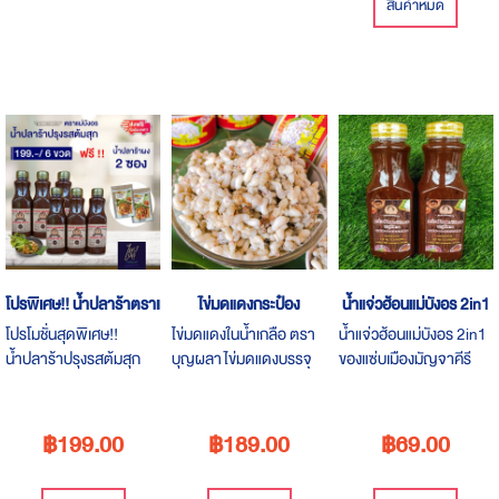
สินค้าหมด
โปรพิเศษ!! น้ำปลาร้าตราแม่บังอร
ไข่มดแดงกระป๋อง
น้ำแจ่วฮ้อนแม่บังอร 2in1
โปรโมชั่นสุดพิเศษ!!
ไข่มดแดงในน้ำเกลือ ตรา
น้ำแจ่วฮ้อนแม่บังอร 2in1
น้ำปลาร้าปรุงรสต้มสุก
บุญผลา ไข่มดแดงบรรจุ
ของแซ่บเมืองมัญจาคีรี
ตราแม่บังอร ช่วงเวลาที่
กระป๋อง ผ่านกระบวนการ
ของดีเมืองขอนแก่นจาก
ท่านจะได้สัมผัสและ
บรรจุที่มีคุณภาพ
ภูมิปัญญาชาวบ้านสู่
ทำความรู้จักกับสินค้า
มาตรฐานสากลการันตรี
฿199.00
฿189.00
฿69.00
คุณภาพและซื้อได้ในราคา
ความอร่อยด้วยมาตรฐาน
พิเศษที่ "ไทยมีดี.com"
สินค้าโอทอป 4 ดาว