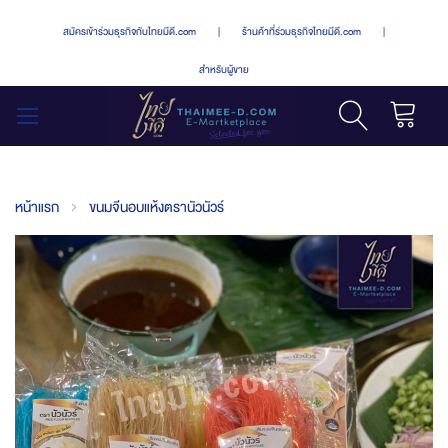
สมัครเข้าร่วมธุรกิจกับไทยมีดี.com
|
ร้านค้าที่ร่วมธุรกิจไทยมีดี.com
|
สำหรับผู้ขาย
รถเข็น
สลับ
เมนู
หน้าแรก
ขนมจีนอบแห้งตรานัวนัวร์
Skip
to
the
end
of
the
images
gallery