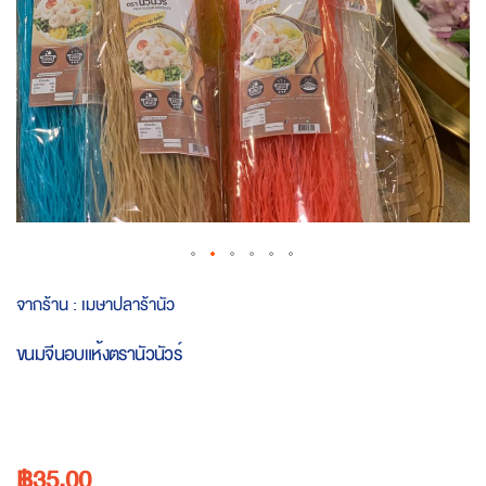
Skip
จากร้าน :
เมษาปลาร้านัว
to
the
ขนมจีนอบแห้งตรานัวนัวร์
beginning
of
the
images
gallery
฿35.00