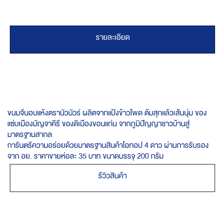
รายละเอียด
ขนมจีนอบแห้งตรานัวนัวร์ ผลิตจากแป้งข้าวโพด ต้มสุกแล้วเส้นนุ่ม ของ
แซ่บเมืองมัญจาคีรี ของดีเมืองขอนแก่น จากภูมิปัญญาชาวบ้านสู่
มาตรฐานสากล
การันตรีความอร่อยด้วยมาตรฐานสินค้าโอทอป 4 ดาว ผ่านการรับรอง
จาก อย. ราคาขายห่อละ 35 บาท ขนาดบรรจุ 200 กรัม
รีวิวสินค้า