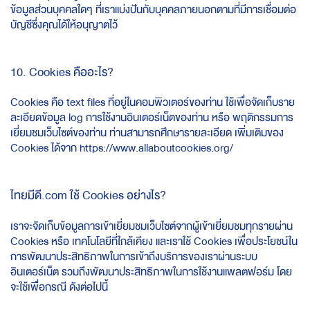
ข้อมูลส่วนบุคคลใดๆ ที่เราแบ่งปันกับบุคคลภายนอกตามที่มีการเชื่อมต่อ
บัญชีซึ่งคุณได้ให้อนุญาตไว้
10. Cookies คืออะไร?
Cookies คือ text files ที่อยู่ในคอมพิวเตอร์ของท่าน ใช้เพื่อจัดเก็บราย
ละเอียดข้อมูล log การใช้งานอินเตอร์เน็ตของท่าน หรือ พฤติกรรมการ
เยี่ยมชมเว็บไซต์ของท่าน ท่านสามารถศึกษารายละเอียด เพิ่มเติมของ
Cookies ได้จาก https://www.allaboutcookies.org/
ไทยมีดี
.com ใช้ Cookies อย่างไร?
เราจะจัดเก็บข้อมูลการเข้าเยี่ยมชมเว็บไซต์จากผู้เข้าเยี่ยมชมทุกรายผ่าน
Cookies หรือ เทคโนโลยีที่ใกล้เคียง และเราใช้ Cookies เพื่อประโยชน์ใน
การพัฒนาประสิทธิภาพในการเข้าถึงบริการของเราผ่านระบบ
อินเตอร์เน็ต รวมถึงพัฒนาประสิทธิภาพในการใช้งานแพลตฟอร์ม โดย
จะใช้เพื่อกรณี ดังต่อไปนี้