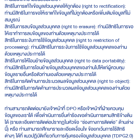
สิทธิในการแก้ไขข้อมูลส่วนบุคคลให้ถูกต้อง (right to rectification):
ท่านมีสิทธิในการขอให้เราแก้ไขข้อมูลที่ไม่ถูกต้องหรือเพิ่มเติมข้อมูลที่ไม่
สมบูรณ์
สิทธิในการลบข้อมูลส่วนบุคคล (right to erasure): ท่านมีสิทธิในการขอ
ให้เราทำการลบข้อมูลของท่านด้วยเหตุบางประการได้
สิทธิในการระงับการใช้ข้อมูลส่วนบุคคล (right to restriction of
processing): ท่านมีสิทธิในการระงับการใช้ข้อมูลส่วนบุคคลของท่าน
ด้วยเหตุบางประการได้
สิทธิในการให้โอนย้ายข้อมูลส่วนบุคคล (right to data portability):
ท่านมีสิทธิในการโอนย้ายข้อมูลส่วนบุคคลของท่านไปให้แก่ผู้ควบคุม
ข้อมูลรายอื่นหรือตัวท่านเองด้วยเหตุบางประการได้
สิทธิในการคัดค้านการประมวลผลข้อมูลส่วนบุคคล (right to object):
ท่านมีสิทธิในการคัดค้านการประมวลผลข้อมูลส่วนบุคคลของท่านด้วย
เหตุบางประการได้
ท่านสามารถติดต่อมายังเจ้าหน้าที่ DPO หรือเจ้าหน้าที่ฝ่ายควบคุม
ข้อมูลของเราได้ เพื่อดำเนินการยื่นคำร้องขอดำเนินการตามสิทธิข้างต้น
ได้ (รายละเอียดการติดต่อปรากฏในหัวข้อ “ช่องทางการติดต่อ” ด้านล่าง
นี้) หรือ ท่านสามารถศึกษารายละเอียดเงื่อนไข ข้อยกเว้นการใช้สิทธิ
ต่างๆ ได้ที่ แนวปฏิบัติเกี่ยวกับการคุ้มครองข้อมูลส่วนบุคคล (TDPG2.0)