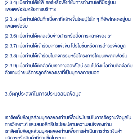
(2.3.4) เมื่อท่านได้ใช้ฟีเจอร์หรือฟังก์ชั่นการทำงานใดที่มีอยู่บน
แพลตฟอร์มหรือการบริการ
(2.3.5) เมื่อท่านได้บันทึกเนื้อหาที่สร้างขึ้นโดยผู้ใช้ใด ๆ ที่อัพโหลดอยู่บน
แพลตฟอร์ม
(2.3.6) เมื่อท่านได้ตกลงรับข่าวสารหรือสื่อการตลาดของเรา
(2.3.7) เมื่อท่านได้เข้าร่วมการแข่งขัน โปรโมชั่นหรือการสำรวจข้อมูล
(2.3.8) เมื่อท่านได้เข้าร่วมในกิจกรรมหรือโครงการใดบนแพลตฟอร์ม
(2.3.9) เมื่อท่านได้ติดต่อกับเราทางออฟไลน์ รวมไปถึงเมื่อท่านติดต่อกับ
ตัวแทนฝ่ายบริการลูกค้าของเราที่เป็นบุคคลภายนอก
3.วัตถุประสงค์ในการประมวลผลข้อมูล
เราจัดเก็บข้อมูลส่วนบุคคลของท่านเพื่อประโยชน์ในการจัดฐานข้อมูลใน
การวิเคราะห์ และเสนอสิทธิประโยชน์ตามความสนใจของท่าน
เราจัดเก็บข้อมูลส่วนบุคคลของท่านเพื่อการดำเนินการชำระเงินค่า
บริการหรือสินค้าที่ท่านซื้อในระบบ