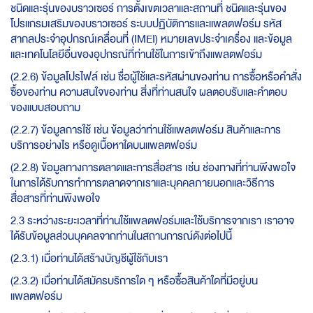
ชนิดและรุ่นของบราวเซอร์ การตั้งเขตเวลาและสถานที่ ชนิดและรุ่นของ
โปรแกรมเสริมของบราวเซอร์ ระบบปฏิบัติการและแพลตฟอร์ม รหัส
สากลประจำอุปกรณ์เคลื่อนที่ (IMEI) หมายเลขประจำเครื่อง และข้อมูล
และเทคโนโลยีอื่นของอุปกรณ์ที่ท่านใช้ในการเข้าถึงแพลตฟอร์ม
(2.2.6) ข้อมูลโปรไฟล์ เช่น ชื่อผู้ใช้และรหัสผ่านของท่าน การซื้อหรือคำสั่ง
ซื้อของท่าน ความสนใจของท่าน สิ่งที่ท่านสนใจ ผลตอบรับและคำตอบ
ของแบบสอบถาม
(2.2.7) ข้อมูลการใช้ เช่น ข้อมูลว่าท่านใช้แพลตฟอร์ม สินค้าและการ
บริการอย่างไร หรือดูเนื้อหาใดบนแพลตฟอร์ม
(2.2.8) ข้อมูลทางการตลาดและการสื่อสาร เช่น ช่องทางที่ท่านพึงพอใจ
ในการได้รับการทำการตลาดจากเราและบุคคลภายนอกและวิธีการ
สื่อสารที่ท่านพึงพอใจ
2.3 ระหว่างระยะเวลาที่ท่านใช้แพลตฟอร์มและใช้บริการจากเรา เราอาจ
ได้รับข้อมูลส่วนบุคคลจากท่านในสถานการณ์ดังต่อไปนี้
(2.3.1) เมื่อท่านได้สร้างบัญชีผู้ใช้กับเรา
(2.3.2) เมื่อท่านได้สมัครบริการใด ๆ หรือซื้อสินค้าใดที่มีอยู่บน
แพลตฟอร์ม