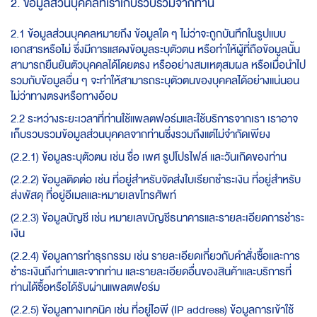
2. ข้อมูลส่วนบุคคลที่เราเก็บรวบรวมจากท่าน
2.1 ข้อมูลส่วนบุคคลหมายถึง ข้อมูลใด ๆ ไม่ว่าจะถูกบันทึกในรูปแบบ
เอกสารหรือไม่ ซึ่งมีการแสดงข้อมูลระบุตัวตน หรือทำให้ผู้ที่ถือข้อมูลนั้น
สามารถยืนยันตัวบุคคลได้โดยตรง หรืออย่างสมเหตุสมผล หรือเมื่อนำไป
รวมกับข้อมูลอื่น ๆ จะทำให้สามารถระบุตัวตนของบุคคลได้อย่างแน่นอน
ไม่ว่าทางตรงหรือทางอ้อม
2.2 ระหว่างระยะเวลาที่ท่านใช้แพลตฟอร์มและใช้บริการจากเรา เราอาจ
เก็บรวบรวมข้อมูลส่วนบุคคลจากท่านซึ่งรวมถึงแต่ไม่จำกัดเพียง
(2.2.1) ข้อมูลระบุตัวตน เช่น ชื่อ เพศ รูปโปรไฟล์ และวันเกิดของท่าน
(2.2.2) ข้อมูลติดต่อ เช่น ที่อยู่สำหรับจัดส่งใบเรียกชำระเงิน ที่อยู่สำหรับ
ส่งพัสดุ ที่อยู่อีเมลและหมายเลขโทรศัพท์
(2.2.3) ข้อมูลบัญชี เช่น หมายเลขบัญชีธนาคารและรายละเอียดการชำระ
เงิน
(2.2.4) ข้อมูลการทำธุรกรรม เช่น รายละเอียดเกี่ยวกับคำสั่งซื้อและการ
ชำระเงินถึงท่านและจากท่าน และรายละเอียดอื่นของสินค้าและบริการที่
ท่านได้ซื้อหรือได้รับผ่านแพลตฟอร์ม
(2.2.5) ข้อมูลทางเทคนิค เช่น ที่อยู่ไอพี (IP address) ข้อมูลการเข้าใช้