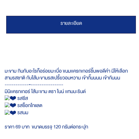
รายละเอียด
มะขาม กินกับอะไรก็อร่อยมะเบื่อ ขนมเเครกเกอร์ชิ้นพอดีคำ มีให้เลือก
สามรสชาติ กับไส้มะขามรสเปรี้ยวอมหวาน เข้ากั๊นนนน เข้ากันนน
-----------‐---------------
มินิเเครกเกอร์ ไส้มะขาม ตรา ไนน์ เเทมมะรินด์
รสชีส
รสช็อกโกแลต
รสนม
ราคา 69 บาท ขนาดบรรจุ 120 กรัมต่อกระปุก