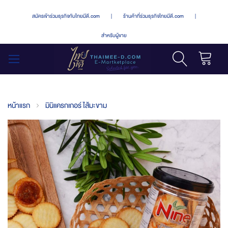
สมัครเข้าร่วมธุรกิจกับไทยมีดี.com
|
ร้านค้าที่ร่วมธุรกิจไทยมีดี.com
|
สำหรับผู้ขาย
รถเข็น
สลับ
เมนู
หน้าแรก
มินิเเครกเกอร์ ไส้มะขาม
Skip
to
the
end
of
the
images
gallery