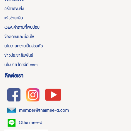
วิธีการขนส่ง
แจ้งชำระเงิน
Q&A คำถามที่พบบ่อย
ข้อตกลงและเงื่อนไข
นโยบายความเป็นส่วนตัว
ข่าวประชาสัมพันธ์
นโยบาย ไทยมีดี.com
ติดต่อเรา
member@thaimee-d.com
@thaimee-d