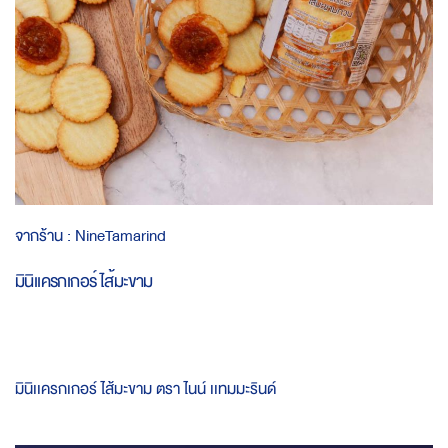
Skip
จากร้าน :
NineTamarind
to
the
มินิเเครกเกอร์ ไส้มะขาม
beginning
of
the
images
gallery
มินิเเครกเกอร์ ไส้มะขาม ตรา ไนน์ เเทมมะรินด์