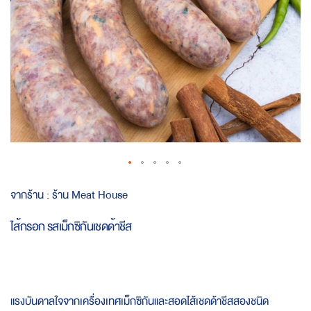
Skip
จากร้าน :
ร้าน Meat House
to
the
ไส้กรอก รสเม็กซิกันเชดด้าชีส
beginning
of
the
images
gallery
แรงบันดาลใจจากเครื่องเทศเม็กซิกันและสอดไส้เชดด้าชีสสองชนิด