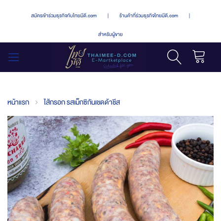
สมัครเข้าร่วมธุรกิจกับไทยมีดี.com
|
ร้านค้าที่ร่วมธุรกิจไทยมีดี.com
|
สำหรับผู้ขาย
รถเข็น
สลับ
เมนู
หน้าแรก
ไส้กรอก รสเม็กซิกันเชดด้าชีส
Skip
to
the
end
of
the
images
gallery