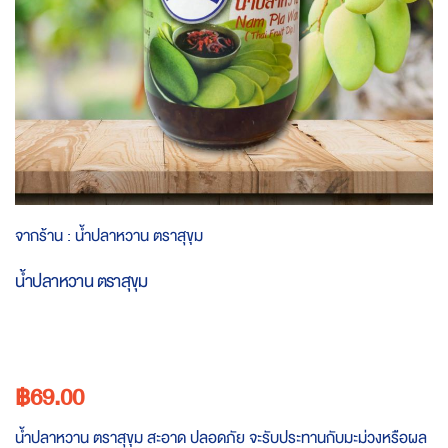
Skip
จากร้าน :
น้ำปลาหวาน ตราสุขุม
to
the
น้ำปลาหวาน ตราสุขุม
beginning
of
the
images
gallery
฿69.00
น้ำปลาหวาน ตราสุขุม สะอาด ปลอดภัย จะรับประทานกับมะม่วงหรือผล