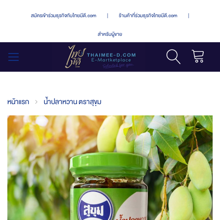
สมัครเข้าร่วมธุรกิจกับไทยมีดี.com
|
ร้านค้าที่ร่วมธุรกิจไทยมีดี.com
|
สำหรับผู้ขาย
รถเข็น
สลับ
เมนู
หน้าแรก
น้ำปลาหวาน ตราสุขุม
Skip
to
the
end
of
the
images
gallery