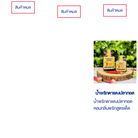
เท่านั้น เนื้อปลาแซลมอน
สินค้าหมด
สินค้าหมด
สินค้าหมด
อบกรอบผลิตจากเนื้อปลา
แซลมอนแท้ 100% นำเข้า
จากประเทศนอร์เวย์ทานได้
ทั้งเด็กและผู้ใหญ่สามารถ
นำมาทาานได้ หลายวิธี
เช่น ทานเป็นอาหารทาน
เล่น,คลุกผงปรุงรสเพื่อ
เพิ่มรสชาติ หรือบด
ละเอียดโรยข้าวมีโอเมก้า 3
โปรตีนสูง แคลอรี่ต่ำบรรจุ
1 ซอง 40 กรัม มีตรา
รับรอง HALAL อิสลาม
น้ำพริกตาแดงปลาทอด
ทานได้
น้ำพริกตาแดงปลาทอด
หอมกลิ่นพริกสูตรเด็ด
กลมกล่อม