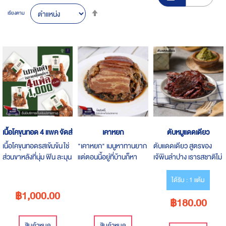
Set
เรียงตาม
Descending
Direction
เนื้อโคขุนทอด 4 แพค จัดส่งฟรี
เคาหยก
ตับหมูแดดเดียว
เนื้อโคขุนทอดรสเข้มข้น ใช่
"เคาหยก" เมนูหาทานยาก
ตับแดดเดียว สูตรของ
ส่วนขาหลังที่นุ่ม ฟิน ละมุน
แต่ตอนนี้อยู่ที่บ้านก็หา
เจ้พินลำปาง เรารสชาติไม่
ลิ้น หมักด้วยสูตรต้นตำรับ
ทานได้ง่ายๆพร้อมทาน
เหมือนใคร ความพิเศษตับ
มุสลิมแท้ๆ เป็นสินค้าฮา
สะดวกเพียงนำเข้า
ของเรานำไปย่างเตาถ่าน
ได้รับ : 1 แต้ม
ลาล 100%
ไมโครเวฟ
เมื่อนำมาทอดหรือรวน
฿1,000.00
฿180.00
น้ำมันเล็กน้อย จะได้กิน
หอมของเตาถ่านและตับจะ
มีความหวานออกมา"
สินค้าหมด
สินค้าหมด