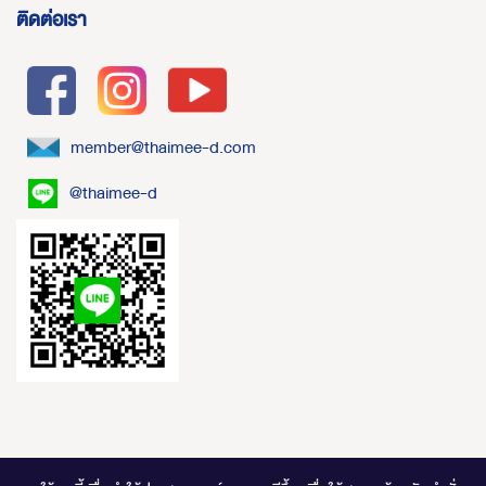
ติดต่อเรา
member@thaimee-d.com
@thaimee-d