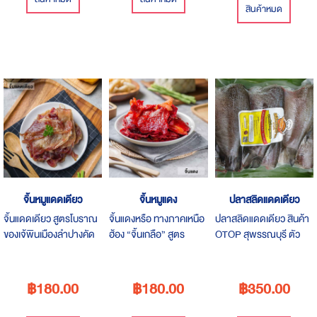
สินค้าหมด
จิ้นหมูแดดเดียว
จิ้นหมูแดง
ปลาสลิดแดดเดียว
จิ้นแดดเดียว สูตรโบราณ
จิ้นแดงหรือ ทางภาคเหนือ
ปลาสลิดแดดเดียว สินค้า
ของเจ้พินเมืองลำปางคัด
ฮ้อง “จิ้นเกลือ” สูตร
OTOP สุพรรณบุรี ตัว
สรรเนื้อหมูส่วนที่มี
โบราณ สูตรเด็ด สูตร
ใหญ่ อร่อย สะอาด ผ่าน
คุณภาพโดยเฉพาะ มีกลิ่น
เดียวของเจ้พินเมืองลำปาง
กรรมวิธีในการผลิต
ไอความหอมของเตาถ่าน
หมูแดดเดียว ทานกับอะไร
สะอาด ได้มาตรฐาน อย.
฿180.00
฿180.00
฿350.00
ผ่านกรรมวิธีที่สะอาดและ
ก็อร่อยนะ
ปลอดภัย