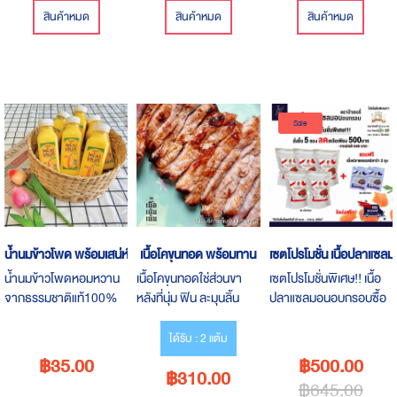
สินค้าหมด
สินค้าหมด
สินค้าหมด
Sale
น้ำนมข้าวโพด พร้อมเสน่ห์
เนื้อโคขุนทอด พร้อมทาน
เซตโปรโมชั่น เนื้อปลาแซ
น้ำนมข้าวโพดหอมหวาน
เนื้อโคขุนทอดใช่ส่วนขา
เซตโปรโมชั่นพิเศษ!! เนื้อ
จากธรรมชาติแท้100%
หลังที่นุ่ม ฟิน ละมุนลิ้น
ปลาแซลมอนอบกรอบซื้อ
คั้นสดวันต่อวัน ปลอดสาร
หมักด้วยสูตรต้นตำรับ
5 ซอง ลดเหลือเพียง 500
เคมี
มุสลิมแท้ๆ เป็นสินค้าฮา
บาท จากปกติ 645 บาท
ได้รับ : 2 แต้ม
ลาล 100%
แถมเนื้อปลาแซลมอนรส
฿35.00
฿500.00
฿310.00
ปลาร้า 2 ซองจัดส่งฟรี!!!
฿645.00
เฉพาะลูกค้า ไทยมีดี.com