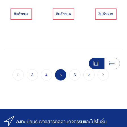
สินค้าหมด
สินค้าหมด
สินค้าหมด
Page
Page
ก่อนหน้า
Page
Page
You're currently reading page
Page
Page
Page
ไปขั้นตอนชำร
3
4
5
6
7
ลงทะเบียนรับข่าวสารติดตามกิจกรรมและโปรโมชั่น