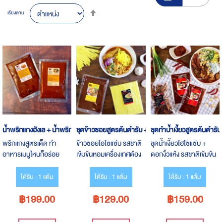
Set
เรียงตาม
Descending
Direction
น้ำพริกแกงฮังเล + น้ำพริกแกงเหนือ
ชุดข้าวซอยสูตรต้นตำรับ + เส้นบะหมี่
ชุดทำน้ำเงี้ยวสูตรต้นตำรับ 
พริกแกงสูตรเด็ด ทำ
ข้าวซอยไอโซแซ่บ รสชาติ
ชุดน้ำเงี้ยวไฮโซแซ่บ +
อาหารเมนูไหนก็อร่อย
เข้มข้นหอมเครื่องเทศต้อง
ดอกงิ้วแห้ง รสชาติเข้มข้น
ลอง
เป็นเอกลักษณ์
ได้รับ : 1 แต้ม
ได้รับ : 1 แต้ม
ได้รับ : 1 แต้ม
฿199.00
฿129.00
฿159.00