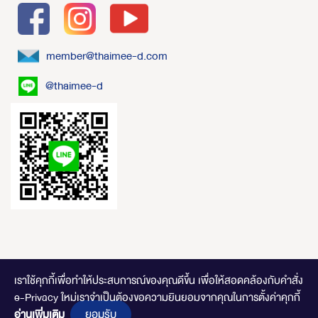
member@thaimee-d.com
@thaimee-d
เราใช้คุกกี้เพื่อทำให้ประสบการณ์ของคุณดีขึ้น
เพื่อให้สอดคล้องกับคำสั่ง
e-Privacy ใหม่เราจำเป็นต้องขอความยินยอมจากคุณในการตั้งค่าคุกกี้
ไทยมีดี.com © 2020 Online Store. All Rights Reserved. DESIGNED BY
CLICK
ยอมรับ
END
อ่านเพิ่มเติม
.