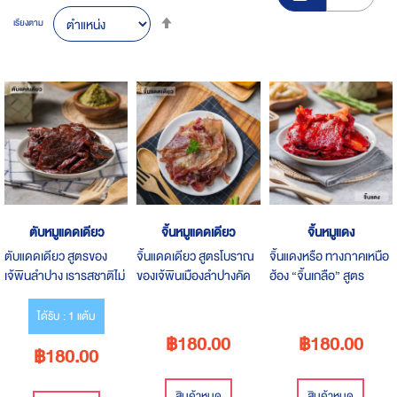
Set
เรียงตาม
Descending
Direction
ตับหมูแดดเดียว
จิ้นหมูแดดเดียว
จิ้นหมูแดง
ตับแดดเดียว สูตรของ
จิ้นแดดเดียว สูตรโบราณ
จิ้นแดงหรือ ทางภาคเหนือ
เจ้พินลำปาง เรารสชาติไม่
ของเจ้พินเมืองลำปางคัด
ฮ้อง “จิ้นเกลือ” สูตร
เหมือนใคร ความพิเศษตับ
สรรเนื้อหมูส่วนที่มี
โบราณ สูตรเด็ด สูตร
ของเรานำไปย่างเตาถ่าน
คุณภาพโดยเฉพาะ มีกลิ่น
เดียวของเจ้พินเมืองลำปาง
ได้รับ : 1 แต้ม
เมื่อนำมาทอดหรือรวน
ไอความหอมของเตาถ่าน
หมูแดดเดียว ทานกับอะไร
฿180.00
฿180.00
฿180.00
น้ำมันเล็กน้อย จะได้กิน
ผ่านกรรมวิธีที่สะอาดและ
ก็อร่อยนะ
หอมของเตาถ่านและตับจะ
ปลอดภัย
มีความหวานออกมา"
สินค้าหมด
สินค้าหมด