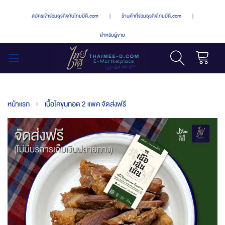
สมัครเข้าร่วมธุรกิจกับไทยมีดี.com
|
ร้านค้าที่ร่วมธุรกิจไทยมีดี.com
|
สำหรับผู้ขาย
รถเข็น
สลับ
เมนู
หน้าแรก
เนื้อโคขุนทอด 2 แพค จัดส่งฟรี
Skip
to
the
end
of
the
images
gallery