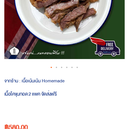
Skip
จากร้าน :
เนื้อเน้นเน้น Homemade
to
the
เนื้อโคขุนทอด 2 แพค จัดส่งฟรี
beginning
of
the
images
gallery
฿580.00