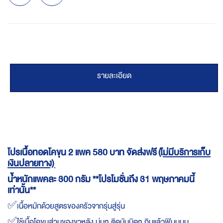
รายละเอียด
โปรเนื้อทอดโคขุน 2 แพค 580 บาท จัดส่งฟรี
(ไม่มีบริการเก็บ
เงินปลายทาง)
น้ำหนักแพคละ 300 กรัม **โปรโมชั่นถึง 31 พฤษภาคมนี้
เท่านั้น**
✅เนื้อหมักด้วยสูตรของครัวจากรุ่นสู่รุ่น
✅ใช้เนื้อโคขุนส่วนของขาหลัง นุ่มๆ ติดมันนิดๆ กินแล้วฟินนนน