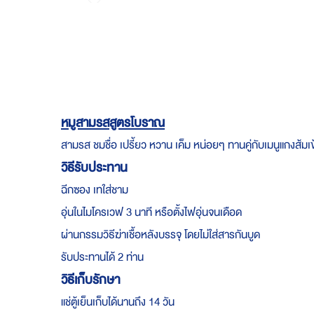
Skip
to
the
beginning
of
the
images
gallery
หมูสามรสสูตรโบราณ
สามรส ชมชื่อ เปรี้ยว หวาน เค็ม หน่อยๆ ทานคู่กับเมนูแกงส้มเข้
วิธีรับประทาน
ฉีกซอง เทใส่ชาม
อุ่นในไมโครเวฟ 3 นาที หรือตั้งไฟอุ่นจนเดือด
ผ่านกรรมวิธีฆ่าเชื้อหลังบรรจุ โดยไม่ใส่สารกันบูด
รับประทานได้ 2 ท่าน
วิธีเก็บรักษา
แช่ตู้เย็นเก็บได้นานถึง 14 วัน