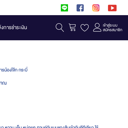
เข้าสู่ระบบ
รถเข็น
จ้งการชำระเงิน
สมัครสมาชิก
รน้องโจ๊ก กระบี่
ราณ
ยว หวาน เค็ม หน่อยๆ ทานคู่กับเมนูแกงส้มเข้ากันดีทีเดียว ใช้