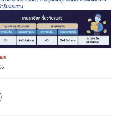
น่ารับประทาน
าหมด
06