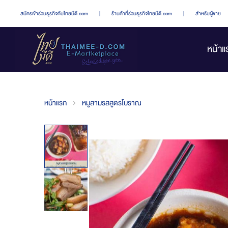
สมัครเข้าร่วมธุรกิจกับไทยมีดี.com
|
ร้านค้าที่ร่วมธุรกิจไทยมีดี.com
|
สำหรับผู้ขาย
หน้าแ
หน้าแรก
หมูสามรสสูตรโบราณ
Skip
to
the
end
of
the
images
gallery