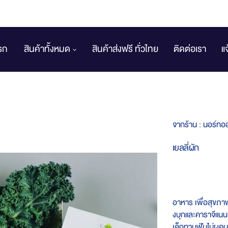
รก
สินค้าทั้งหมด
สินค้าส่งฟรี ทั่วไทย
ติดต่อเรา
แ
จากร้าน :
นอร์ทออ
เยลลี่ผัก
อาหาร​ เพื่อสุขภาพ
งบุกและคาราจีแน
เด็กทานฟันไม่ผุคุม