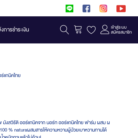
เข้าสู่ระบบ
รถเข็น
จ้งการชำระเงิน
สมัครสมาชิก
ร์แกนิคไทย
​ มังสวิรัติ ออร์แกนิค​จาก​ ​นอร์ท​ ออร์แกนิค​ไทย​ ฟาร์ม ผสม ผ​
น​100 % naturaผสมสารให้ความหวานผู้ป่วยเบาหวานทานได้
น้ำหนักทานแล้วไม่อ้วนl