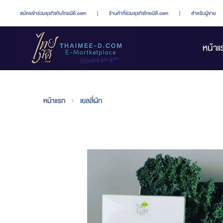
สมัครเข้าร่วมธุรกิจกับไทยมีดี.com
|
ร้านค้าที่ร่วมธุรกิจไทยมีดี.com
|
สำหรับผู้ขาย
หน้าแ
หน้าแรก
เยลลี่ผัก
Skip
to
the
end
of
the
images
gallery