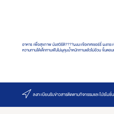
Skip
to
the
beginning
of
the
images
gallery
อาหาร​ เพื่อสุขภาพ​ มังสวิรัติ????ผงมะเขือเทศเชอร์รี่ ผงกร
หวานทานได้เด็กทานฟันไม่ผุคุมน้ำหนักทานแล้วไม่อ้วน ขั้นตอนการ
ลงทะเบียนรับข่าวสารติดตามกิจกรรมและโปรโมชั่น