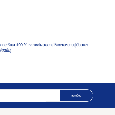
บุกและคาราจีแนน​100 % naturalผสมสารให้ความหวานผู้ป่วยเบา
0​ชิ้น)​
ลงทะเบียน