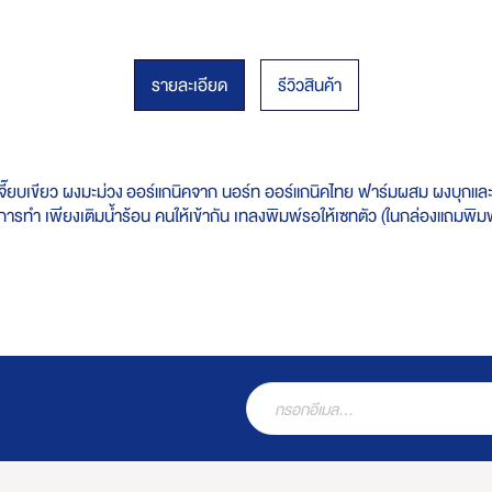
รายละเอียด
รีวิวสินค้า
ะเจี๊ยบเขียว ผงมะม่วง ออร์แกนิค​จาก​ ​นอร์ท​ ออร์แกนิค​ไทย​ ฟาร์มผสม ผ​ง
ทำ เพียงเติมน้ำร้อน คนให้เข้ากัน เทลงพิมพ์​ รอให้เซทตัว (ในกล่องแถมพิมพ์​2