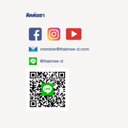
ติดต่อเรา
member@thaimee-d.com
@thaimee-d