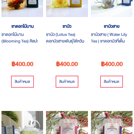
ชาดอกไม้บาน
ชาบัว
ชาบัวสาย
ชาดอกไม้บาน
ชาบัว (Lotus Tea)
ชาบัวสาย ( Water Lily
(Blooming Tea) ศิลปะ
ดอกบัวสายพันธุ์ไต้หวัน
Tea ) ชาดอกบัวที่เต็ม
แห่งชา ด้วยการนำชาเขียว
ให้กลิ่นหอมหวานแบบ
เปี่ยมไปด้วยคุณภาพทั้ง
คุณภาพดีถักร้อยด้วยมือ
พอดี มีคุณสมบัติเป็นยา
รสชาติ กลิ่น และความ
เข้ากับดอก กุหลาบ
บำรุงหัวใจ บำรุงครรภ์
สวยงาม
฿400.00
฿400.00
฿400.00
เก็กฮวยและดอกมะลิมัดให้
ทำให้นอนหลับลึกและหลับ
เป็นลูกกลมๆ หลังจากใส่ใน
สบาย เหมาะสำหรับการ
น้ำร้อนลูกบอลชาจะค่อยๆ
ดื่มคู่กับขนมหวานได้แทบ
สินค้าหมด
สินค้าหมด
สินค้าหมด
คลี่คลายบานออกมา
ทุกชนิด
รสชาติกลมกล่อมและ
ความหอมที่ลงตัว เหมาะ
สำหรับใช้ชาชนิดนี้เป็นชา
ล้างปาก และ ขนมหวาน