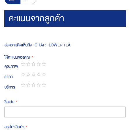
คะแนนจากลูกค้า
ส่งความคิดเห็นถึง : CHAR FLOWER TEA
ให้คะแนนของคุณ
คุณภาพ
1
2
3
4
5
ราคา
star
stars
stars
stars
stars
1
2
3
4
5
บริการ
star
stars
stars
stars
stars
1
2
3
4
5
star
stars
stars
stars
stars
ชื่อเล่น
สรุปค่าสินค้า