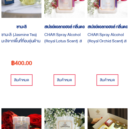
ชามะลิ
สเปรย์แอลกอฮอล์ กลิ่นดอกบัวหลวง
สเปรย์แอลกอฮอล์ กลิ่นดอก
ชามะลิ (Jasmine Tea)
CHAR Spray Alcohol
CHAR Spray Alcohol
มะลิจากพื้นที่ที่อบอุ่นด้าน
(Royal Lotus Scent) ส
(Royal Orchid Scent) ส
ล่างของเทือกเขาหิมาลัย
เปรย์ที่มีส่วนผสมของ
เปรย์ที่มีส่วนผสมของ
เลือกเก็บดอกมะลิที่กำลัง
แอลกอฮอล์ 75% และ
แอลกอฮอล์ 75% และ
บาน ช่วงเวลาที่มีกลิ่นหอม
กลิ่นดอกบัวหลวง หอม
กลิ่นดอกกล้วยไม้หอม
฿400.00
มากที่สุด มีรสชาติดีที่สุด
สะอาดสดชื่น มาพร้อม
หวาน อบอุ่น มาพร้อมกัน
พร้อมกลิ่นหอมเฉพาะตัว
กันถึง 3 ขนาด - ขนาด 20
ถึง 3 ขนาด - ขนาด 20
ของดอกมะลิ เหมาะสำหรับ
มล. = 99 บาท - ขนาด 50
มล. = 99 บาท - ขนาด 50
สินค้าหมด
สินค้าหมด
สินค้าหมด
ทานคู่ขนมไทยหรือขนมที่มี
มล. = 180 บาท - ขนาด
มล. = 180 บาท - ขนาด
ส่วนผสมหลักเป็นไข่
100 มล. = 330 บาท
100 มล. = 330 บาท