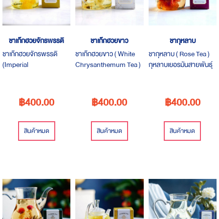
ชาเก๊กฮวยจักรพรรดิ
ชาเก๊กฮวยขาว
ชากุหลาบ
ชาเก๊กฮวยจักรพรรดิ
ชาเก๊กฮวยขาว ( White
ชากุหลาบ ( Rose Tea )
(Imperial
Chrysanthemum Tea )
กุหลาบเยอรมันสายพันธุ์
Chrysanthemum Tea)
เหมาะสำหรับการดื่มทุก
จากสวนอันโด่งดังของ
เป็นราชาของดอกเก๊กฮวย
เวลา เก๊กฮวยขาวจะทำให้
เยอรมัน มีสีแดงที่ไม่เหมือน
มีกลิ่นหอมและรสชาติ
รู้สึกเย็น และช่วยให้สำหรับ
ใครและกลิ่นหอมอันล่ำลึก
฿400.00
฿400.00
฿400.00
คล้าย เครื่องเทศ มีฤทธิ์เย็น
คนที่เป็นหวัดหายใจไม่ออก
รสชาติอมเปรี้ยวเล็กน้อย
ให้ความรู้สึกหวานโดย
จะช่วยให้การหายใจ
มีกลิ่นหอม
ธรรมชาติ โดยปราศจาก
สะดวกขึ้น
สินค้าหมด
สินค้าหมด
สินค้าหมด
น้ำตาล ทานคู่อาหารและ
ขนมหวานที่มีกลิ่นและ
รสชาติที่เฉพาะตัวได้ดี