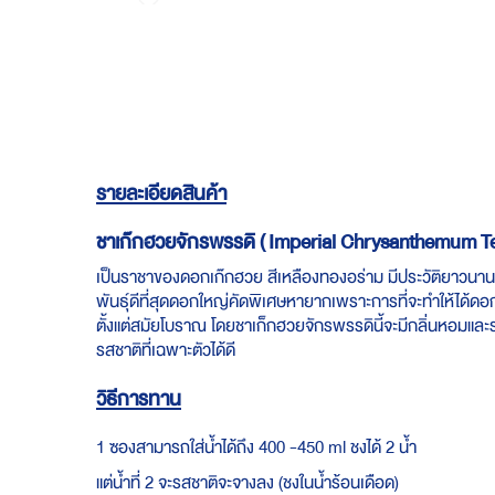
Skip
to
the
beginning
of
the
images
gallery
รายละเอียดสินค้า
ชาเก๊กฮวยจักรพรรดิ ( Imperial Chrysanthemum Te
เป็นราชาของดอกเก๊กฮวย สีเหลืองทองอร่าม มีประวัติยาวนานม
พันธุ์ดีที่สุดดอกใหญ่คัดพิเศษหายากเพราะการที่จะทำให้ได้
ตั้งแต่สมัยโบราณ โดยชาเก็กฮวยจักรพรรดินี้จะมีกลิ่นหอมและ
รสชาติที่เฉพาะตัวได้ดี
วิธีการทาน
1 ซองสามารถใส่น้ำได้ถึง 400 -450 ml ชงได้ 2 น้ำ
แต่น้ำที่ 2 จะรสชาติจะจางลง (ชงในน้ำร้อนเดือด)