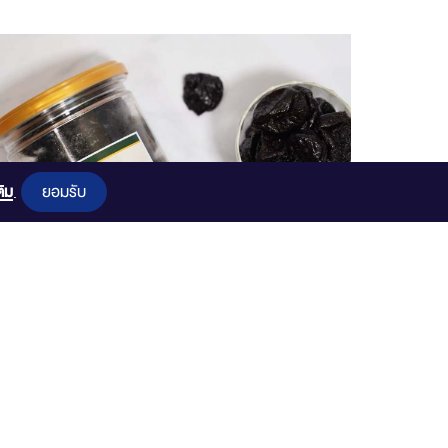
ยอมรับ
ติม
.
ลูกพรุนไร้เม็ด ชิลี
(SET