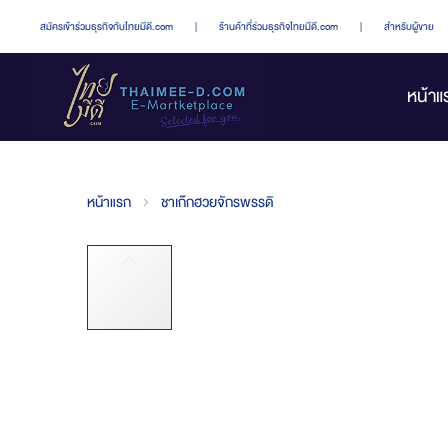
สมัครเข้าร่วมธุรกิจกับไทยมีดี.com
|
ร้านค้าที่ร่วมธุรกิจไทยมีดี.com
|
สำหรับผู้ขาย
หน้าแ
หน้าแรก
ชาเก๊กฮวยจักรพรรดิ
Skip
to
the
end
of
the
images
gallery