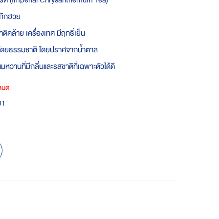
รดิ (Imperial Chrysanthemum Tea)
ก๊กฮวย
ิคล้าย เครื่องเทศ มีฤทธิ์เย็น
านโดยธรรมชาติ โดยปราศจากน้ำตาล
หวานที่มีกลิ่นและรสชาติที่เฉพาะตัวได้ดี
าหมด
01