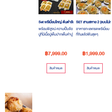
Set พรีเมี่ยมใหญ่ ต้นตำรับจ๊อปูไส้ทะลัก
SET สามสหาย 2 (แบบไม่ทอ
พร้อมพิสูจน์ ความเป็นจ๊อ
อาหารทะเลเกรดพรีเมี่ยม
ปูที่มีเนื้อปูเต็มปากเต็มคำปู
ที่กินแล้วฟินสุดๆ
เน้นๆ เครื่องถึง ไม่ใส่"แห้ว"
คุณภาพระดับภัตตาคาร
มาระยองต้องลองจ๊อปู
หรู แต่ในราคาเป็นกันเอง
฿7,999.00
฿1,999.00
สินค้าหมด
สินค้าหมด