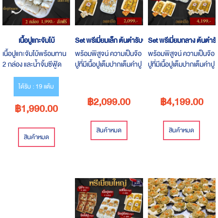
เนื้อปูแกะจัมโบ้
Set พรีเมี่ยมเล็ก ต้นตำรับจ๊อปูไส้ทะลัก
Set พรีเมี่ยมกลาง ต้นตำรับ
เนื้อปูแกะจัมโบ้พร้อมทาน
พร้อมพิสูจน์ ความเป็นจ๊อ
พร้อมพิสูจน์ ความเป็นจ๊อ
2 กล่อง และน้ำจิ้มซีฟู้ด
ปูที่มีเนื้อปูเต็มปากเต็มคำปู
ปูที่มีเนื้อปูเต็มปากเต็มคำปู
แกะจากปูม้าสด 1 โล มีเนื้อ
เน้นๆ เครื่องถึง ไม่ใส่"แห้ว"
เน้นๆ เครื่องถึง ไม่ใส่"แห้ว"
ครบทุกส่วนของปูสดใหม่
มาระยองต้องลองจ๊อปู
มาระยองต้องลองจ๊อปู
ได้รับ : 19 แต้ม
ทุกวัน เนื้อแน่นๆ หวานๆ
฿2,099.00
฿4,199.00
฿1,990.00
การันตีความอร่อย
สินค้าหมด
สินค้าหมด
สินค้าหมด