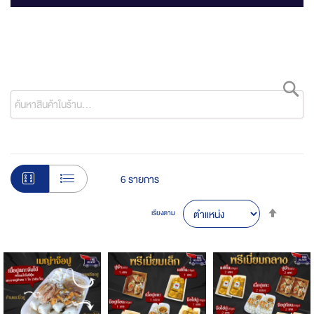
ค้
6
รายการ
Set
เรียงตาม
Desce
Direct