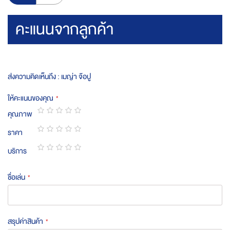
คะแนนจากลูกค้า
ส่งความคิดเห็นถึง : เมญ่า จ๊อปู
ให้คะแนนของคุณ
คุณภาพ
1
2
3
4
5
ราคา
star
stars
stars
stars
stars
1
2
3
4
5
บริการ
star
stars
stars
stars
stars
1
2
3
4
5
star
stars
stars
stars
stars
ชื่อเล่น
สรุปค่าสินค้า