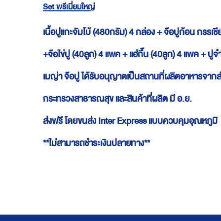
Set พรีเมี่ยมใหญ่
เนื้อปูแกะจัมโบ้ (480กรัม) 4 กล่อง + จ๊อปูก้อน กรรเช
+
จ๊อไข่ปู (40ลูก) 4 แพค + แฮ่กึ๊น (40ลูก) 4 แพค + ปูจ
เมญ่า จ๊อปู ได้รับอนุญาตเป็นสถานที่ผลิตอาหาร
กระทรวงสาธารณสุข และสินค้าที่ผลิต มี อ.ย.
ส่งฟรี โดยขนส่ง Inter Express แบบควบคุมอุณหภูมิ
**ไม่สามารถชำระเงินปลายทาง**