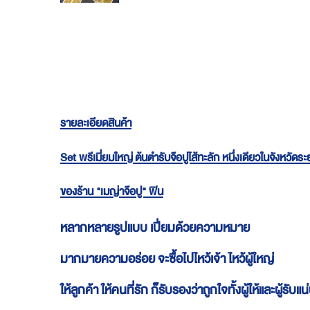
Skip
to
the
beginning
of
the
images
gallery
รายละเอียดสินค้า
Set พรีเมี่ยมใหญ่ ต้นตำรับจ๊อปูไส้ทะลัก หนึ่งเดียวในจังหวัดร
ของร้าน "เมญ่าจ๊อปู" ฟิน
หลากหลายรูปแบบ เปี่ยมด้วยความหมาย
มากมายความอร่อย จะซื้อไปไหว้เจ้า ไหว้ผู้ใหญ่
ให้ลูกค้า ให้คนที่รัก ก็รับรองว่าถูกใจทั้งผู้ให้และผู้รับแ