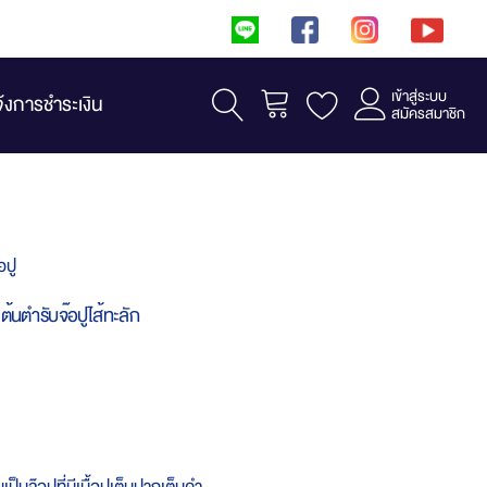
เข้าสู่ระบบ
รถเข็น
จ้งการชำระเงิน
สมัครสมาชิก
อปู
 ต้นตำรับจ๊อปูไส้ทะลัก