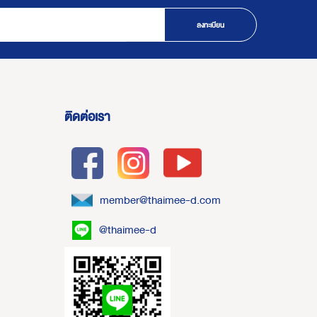
ลงทะเบียน
ติดต่อเรา
member@thaimee-d.com
@thaimee-d