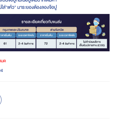
ป็นจ๊อปูที่มีเนื้อปูเต็มปากเต็มคำ
 ไม่ใส่"แห้ว" มาระยองต้องลองจ๊อปู
าหมด
04