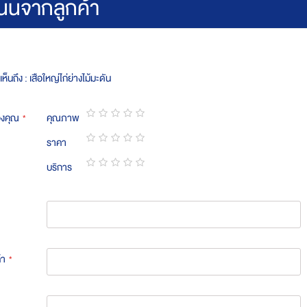
นนจากลูกค้า
ห็นถึง : เสือใหญ่ไก่ย่างไม้มะดัน
องคุณ
คุณภาพ
1
2
3
4
5
ราคา
star
stars
stars
stars
stars
1
2
3
4
5
บริการ
star
stars
stars
stars
stars
1
2
3
4
5
star
stars
stars
stars
stars
้า