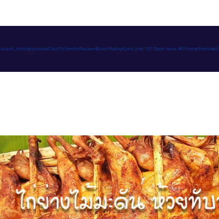
e-d.com/public_html/app/code/Ced/CsVendorReview/Block/Rating/Lists.php:121 Stack trace: #0 /home/t