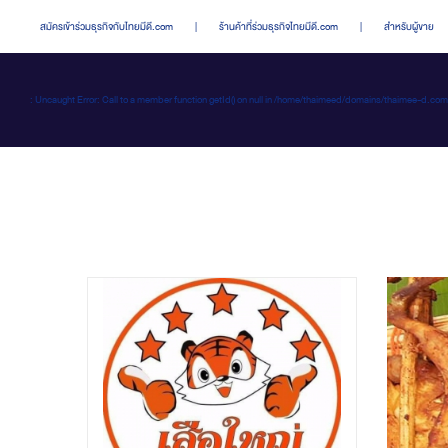
สมัครเข้าร่วมธุรกิจกับไทยมีดี.com
|
ร้านค้าที่ร่วมธุรกิจไทยมีดี.com
|
สำหรับผู้ขาย
: Uncaught Error: Call to a member function getId() on null in /home/thaimeed/domains/thaime