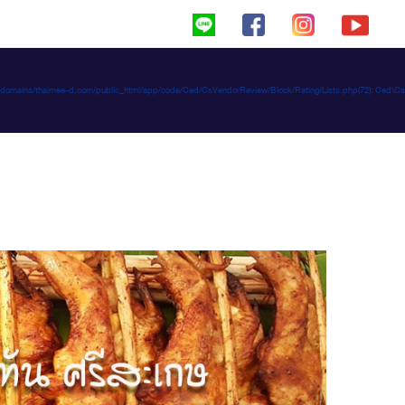
haimeed/domains/thaimee-d.com/public_html/app/code/Ced/CsVendorReview/Block/Rating/Lists.php(72): C