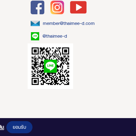
member@thaimee-d.com
@thaimee-d
ยอมรับ
ติม
.