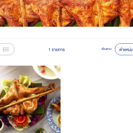
View
1
รายการ
เรียงตาม
as