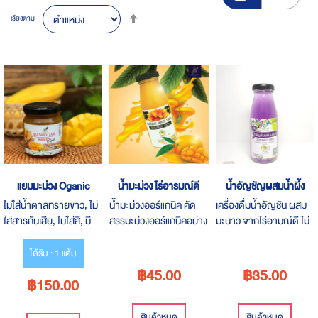
Set
เรียงตาม
Descending
Direction
แยมมะม่วง Oganic
น้ำมะม่วง ไร่อารมณ์ดี
น้ำอัญชัญผสมน้ำผึ้ง
ไม่ใส่น้ำตาลทรายขาว, ไม่
น้ำมะม่วงออร์แกนิค คัด
เครื่องดื่มน้ำอัญชัน ผสม
ใส่สารกันเสีย, ไม่ใส่สี, มี
สรรมะม่วงออร์แกนิคอย่าง
มะนาว จากไร่อามณ์ดี ไม่
กลิ่นหอมธรรมชาติของ
ดีนำมาแปรรูป ไม่ใส่
ใส่สารกันเสีย ไม่มีน้ำตาล
มะม่วง
น้ำตาล MANGO JUICE
เก็บได้นาน 1เดือน บำรุง
ได้รับ : 1 แต้ม
100% ORGANIC
สายตา ตาฝ้าฟาง ตาแฉะ
฿45.00
฿35.00
฿150.00
100%
โรคต้อกระจก
สินค้าหมด
สินค้าหมด