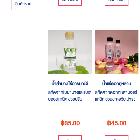
สินค้าหมด
น้ำย่านาง ไร่อารมณ์ดี
น้ำแร่ดอกกุหลาบ
สกัดจากใบย่านางและใบเต
สกัดจากดอกกุหลาบออร์
ยออร์แกนิค ช่วยปรับ
แกนิค ช่วยชะลอวัย บำรุง
สมดุลในร่างกาย ขับสาร
กำลัง บำรุงหัวใจ สร้าง
พิษ
ความสดชื่น
฿35.00
฿45.00