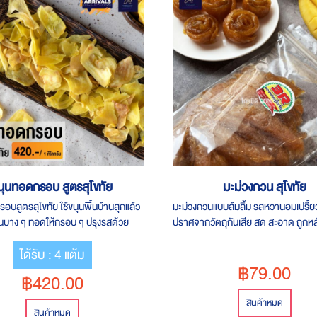
นุนทอดกรอบ สูตรสุโขทัย
มะม่วงกวน สุโขทัย
อบสูตรสุโขทัย ใช้ขนุนพื้นบ้านสุกแล้ว
มะม่วงกวนแบบส้มลิ้ม รสหวานอมเปรี้ย
ิ้นบาง ๆ ทอดให้กรอบ ๆ ปรุงรสด้วย
ปราศจากวัตถุกันเสีย สด สะอาด ถูกห
น่อย ทานเล่นเพลินๆ รสชาติอร่อย
ของว่างของทานเล่น เนื้อนุ่มหนึบ ขนาด
ได้รับ : 4 แต้ม
ุภัณฑ์ 1 กิโลกรัม
฿79.00
฿420.00
สินค้าหมด
สินค้าหมด