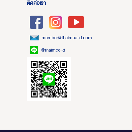
ติดต่อเรา
member@thaimee-d.com
@thaimee-d