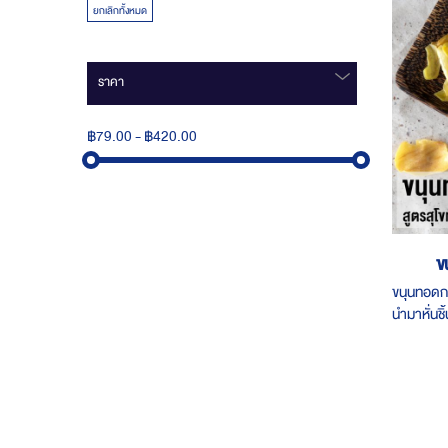
ยกเลิกทั้งหมด
ราคา
฿79.00
-
฿420.00
ข
ขนุนทอดกร
นำมาหั่นช
เกลือนิดห
ขนาดบรรจ