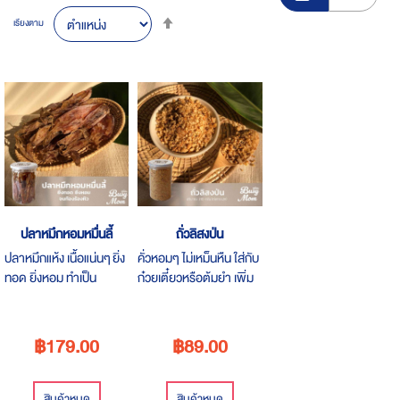
Set
เรียงตาม
Descending
Direction
ปลาหมึกหอมหมื่นลี้
ถั่วลิสงป่น
ปลาหมึกแห้ง เนื้อแน่นๆ ยิ่ง
คั่วหอมๆ ไม่เหม็นหืน ใส่กับ
ทอด ยิ่งหอม ทำเป็น
ก๋วยเตี๋ยวหรือต้มยำ เพิ่ม
กับแกล้ม หรือนำไปยำก็
ความอร่อย ใช้สะดวก
อร่อย
฿179.00
฿89.00
สินค้าหมด
สินค้าหมด