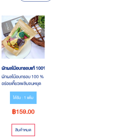
Descending
Direction
ผักผลไม้อบกรอบแท้ 100%
ผักผลไม้อบกรอบ 100 %
อร่อยเคี้ยวเพลินจนหยุด
กินไม่ได้ ไม่มีแป้ง ไม่มี
น้ำตาล สะอาด ปลอดภัย
ได้รับ : 1 แต้ม
กินแล้วมีแต่ได้ประโยชน์
฿159.00
ล้วน ๆ เหมาะกับคนที่รัก
สุขภาพ
สินค้าหมด