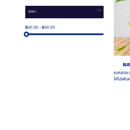
ราคา
฿30.00
-
฿30.00
แมล
แมลงรวย ส
ได้โปรตีน