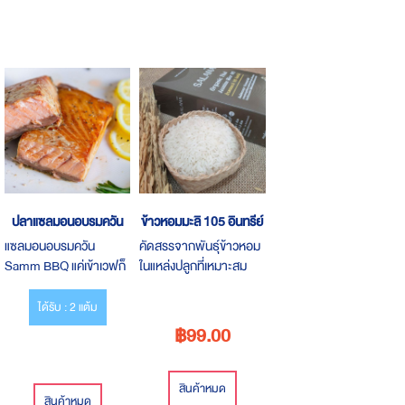
ไม่มีผงชูรส ไม่มีวัตถุกันเสีย
ไม่แต่งสีและกลิ่น*แคลอรี่
น๊อยน้อยยย เพียง 65
แคล/50 กรัม* น้ำหนัก
200 กรัม/ซอง
ปลาแซลมอนอบรมควัน
ข้าวหอมมะลิ 105 อินทรีย์
แซลมอนอบรมควัน
คัดสรรจากพันธุ์ข้าวหอม
Samm BBQ แค่เข้าเวฟก็
ในแหล่งปลูกที่เหมาะสม
สามารถทานได้ทันที
ของแต่ละสายพันธุ์
ได้รับ : 2 แต้ม
฿99.00
สินค้าหมด
สินค้าหมด