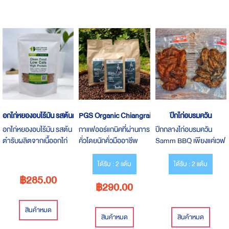
แป้ง ไม่มีน้ำมัน ไม่มี
กันเสีย ไม่แต่งสีและ
แต่งสีและกลิ่น*แคลอรี่น๊อย
ผงชูรส ไม่มีวัตถุกันเสีย ไม่
กลิ่น*แคลอรี่น๊อยน้อยยย
น้อยยย เพียง 65 แคล/50
แต่งสีและกลิ่น*แคลอรี่น๊อย
เพียง 65 แคล/50 กรัม*
กรัม* น้ำหนัก 200 กรัม/
น้อยยย เพียง 65 แคล/50
น้ำหนัก 200 กรัม/ซอง
ซอง
กรัม* น้ำหนัก 200 กรัม/
ซอง
อกไก่หยองอบไร้มัน รสต้นตำรับ
PGS Organic Chiangrai Coffee
ปีกไก่อบรมควัน
อกไก่หยองอบไร้มัน รสต้น
กาแฟออร์แกนิคที่ผ่านการ
ปีกกลางไก่อบรมควัน
ตำรับผลิตจากเนื้ออกไก่
คั่วโดยนักคั่วมืออาชีพ
Samm BBQ เพียงแค่เวฟ
ปลอดสาร ไก่จากฟาร์ม
ปลอดภัย ได้สุขภาพที่ดี
ก็ทานได้ทันที มีให้เลือก 2
เลี้ยงที่ได้คุณภาพ นำ
ขนาด 500 กรัม 290 บาท
สูตร อบด้วยวิธี
ได้รับ : 2 แต้ม
ได้รับ : 2 แต้ม
อกไก่มาต้ม คั่ว และอบ
Low&Slow อเมริกันสไตล์
฿285.00
฿290.00
คลุกเคล้ากับเครื่องเทศ
ดั่งเดิม
จากธรรมชาติ และปรุงรส
ด้วยเครื่องปรุงเพื่อ
สินค้าหมด
สินค้าหมด
สินค้าหมด
สุขภาพ ไม่มีแป้ง ไม่มีน้ำมัน