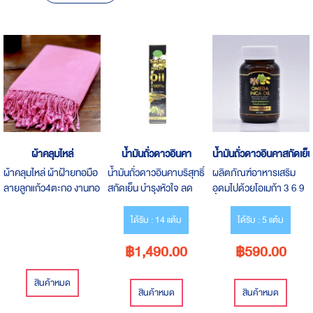
Descending
Direction
ผ้าคลุมไหล่
น้ำมันถั่วดาวอินคา
น้ำมันถั่วดาวอินคาสกัดเย็น
ผ้าคลุมไหล่ ผ้าฝ้ายทอมือ
น้ำมันถั่วดาวอินคาบริสุทธิ์
ผลิตภัณฑ์อาหารเสริม
ลายลูกแก้ว4ตะกอ งานทอ
สกัดเย็น บำรุงหัวใจ ลด
อุดมไปด้วยโอเมก้า 3 6 9
มือ เนื้อนุ่ม มีน้ำหนัก สีไม่
คอเลสเตอรอล คุณ
บำรุงได้ทั้งสุขภาพและผิว
ตก ผ้าไม่หด
ประโยชน์ครบครัน
พรรณ จากสารสกัด
ได้รับ : 14 แต้ม
ได้รับ : 5 แต้ม
น้ำมันถั่วดาวอินคา
฿1,490.00
฿590.00
สินค้าหมด
สินค้าหมด
สินค้าหมด