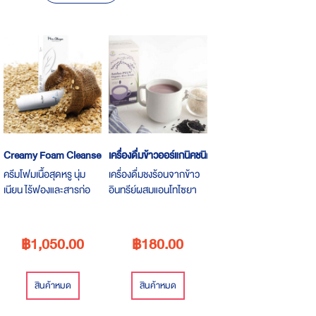
Descending
Direction
Creamy Foam Cleanser
เครื่องดื่มข้าวออร์แกนิคชนิดผง
ครีมโฟมเนื้อสุดหรู นุ่ม
เครื่องดื่มชงร้อนจากข้าว
เนียน ไร้ฟองและสารก่อ
อินทรีย์ผสมแอนโทไซยา
ระคายเคือง ผ่านการ
นินจากข้าวสีเข้ม สารต้าน
ทดสอบโดยแพทย์ผู้เชียว
อนุมูลอิสระจากธรรมชาติ
ชาญแล้วว่าอ่อนโยนต่อผิว
ออร์แกนิค 100%
฿1,050.00
฿180.00
สินค้าหมด
สินค้าหมด