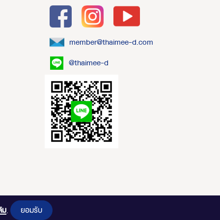
member@thaimee-d.com
@thaimee-d
ยอมรับ
ติม
.