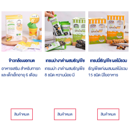
ข้าวกล้องงอกบด
เกรนน่างาดำผสมธัญพืช
เกรนนี่ธัญพืช ผลไม้รวม
อาหารเสริม สำหรับทารก
เกรนน่า งาดำผสมธัญพืช
ธัญพืชแท่งผสมผลไม้รวม
และเด็กเล็กอายุ 6 เดือน
8 ชนิด หวานน้อย มี
15 ชนิด มีใยอาหาร
ถึง 3 ปี
แคลเซียมสูง
น้ำตาลน้อย ไม่เจือสี ไม่มี
โคเลสเตอรอลและไขมัน
ทรานส์ ไม่ใส่วัตถุกันเสีย
สินค้าหมด
สินค้าหมด
สินค้าหมด