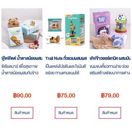
Descending
Direction
ฟู้ดฟิตต์ น้ำตาลน้อยผสมข้าวกล้องงอก
Trail Nuts ถั่วรวมผสมผสมไม้
พัฟข้าวออร์แกนิค ผสมมันม่
ซีเรียลบาร์ เพื่อสุขภาพ
เป็นแหล่งโปรตีนและไขมันดี
ขนมขบเคี้ยวทานง่าย ช่วย
น้ำตาลน้อยผสมกับข้าว
อร่อย ทานแทนขนมได้
เสริมสร้างพัฒนาการต่าง
กล้องงอก ธัญพืชและผล
ช่วยควบคุมน้ำหนัก
ๆ ทั้งด้านประสาทสัมผัส ที่
ไม้น้ำตาลน้อย ทานเป็น
โซเดียมต่ำ
ต้องใช้ร่วมกันทั้งมือ
อาหารเช้าคู่กับโยเกิร์ต
สายตา ช่วยให้หนูน้อยได้
฿90.00
฿75.00
฿79.00
หรือ ทานเล่นก็ได้สุขภาพ
เรียนรู้การทานอาหารด้วย
ตนเอง
สินค้าหมด
สินค้าหมด
สินค้าหมด