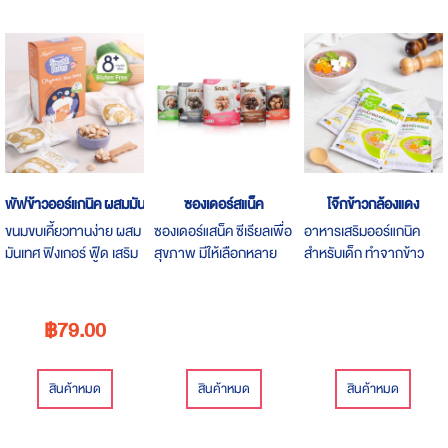
พัฟข้าวออร์แกนิค ผสมมันเทศ รสส้ม
ซองเดอร์สแน็ค
โจ๊กข้าวกล้องแดง
ขนมขบเคี้ยวทานง่าย ผสม
ซองเดอร์แสน็ค ซีเรียลเพื่อ
อาหารเสริมออร์แกนิค
มันเทศ ฟิงเกอร์ ฟู๊ด เสริม
สุขภาพ มีให้เลือกหลาย
สำหรับเด็ก ทำจากข้าว
พัฒนาการด้านการทาน
หลายรสชาติ
หอมมะลิเต็มเมล็ด
อาหารด้วยตนเอง ด้าน
ประสาทสัมผัสทั้งสายตา-
฿79.00
กล้ามเนื่อมัดเล็ก และเป็น
จุดเริ่มต้นของการเคี้ยว
สินค้าหมด
สินค้าหมด
สินค้าหมด