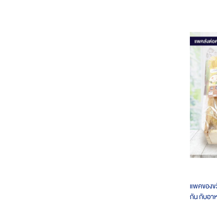
แพคของขวั
กัน กับอาห
ประเทศ (พ