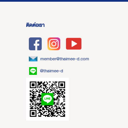
ติดต่อเรา
member@thaimee-d.com
@thaimee-d