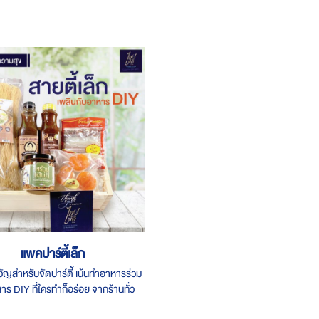
แพคปาร์ตี้เล็ก
ญสำหรับจัดปาร์ตี้ เน้นทำอาหารร่วม
าร DIY ที่ใครทำก็อร่อย จากร้านทั่ว
ิเศษ!! รับ Voucher มูลค่า 50 บาท