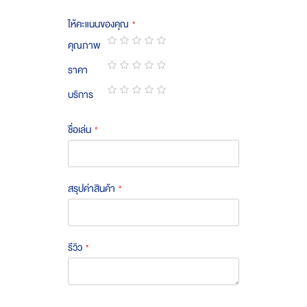
ให้คะแนนของคุณ
คุณภาพ
1
2
3
4
5
ราคา
star
stars
stars
stars
stars
1
2
3
4
5
บริการ
star
stars
stars
stars
stars
1
2
3
4
5
star
stars
stars
stars
stars
ชื่อเล่น
สรุปค่าสินค้า
รีวิว