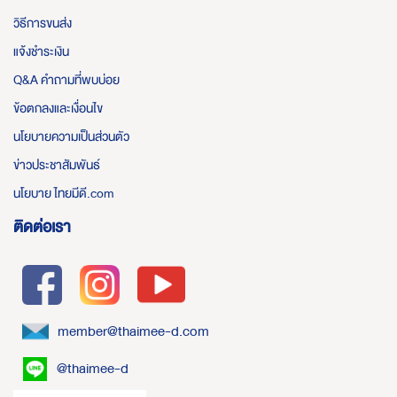
วิธีการขนส่ง
แจ้งชำระเงิน
Q&A คำถามที่พบบ่อย
ข้อตกลงและเงื่อนไข
นโยบายความเป็นส่วนตัว
ข่าวประชาสัมพันธ์
นโยบาย ไทยมีดี.com
ติดต่อเรา
member@thaimee-d.com
@thaimee-d