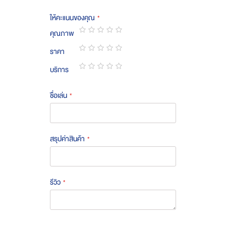
ให้คะแนนของคุณ
คุณภาพ
1
2
3
4
5
ราคา
star
stars
stars
stars
stars
1
2
3
4
5
บริการ
star
stars
stars
stars
stars
1
2
3
4
5
star
stars
stars
stars
stars
ชื่อเล่น
สรุปค่าสินค้า
รีวิว