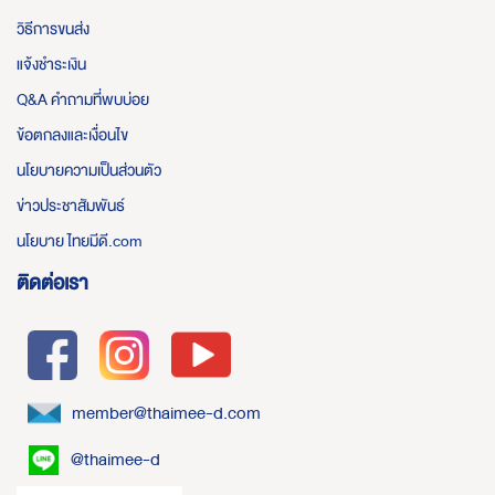
วิธีการขนส่ง
แจ้งชำระเงิน
Q&A คำถามที่พบบ่อย
ข้อตกลงและเงื่อนไข
นโยบายความเป็นส่วนตัว
ข่าวประชาสัมพันธ์
นโยบาย ไทยมีดี.com
ติดต่อเรา
member@thaimee-d.com
@thaimee-d