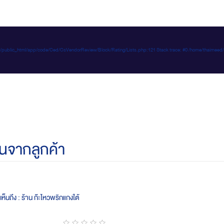
e-d.com/public_html/app/code/Ced/CsVendorReview/Block/Rating/Lists.php:121 Stack trace: #0 /home/t
นจากลูกค้า
ห็นถึง : ร้าน ก๊ะไหวพริกแกงใต้