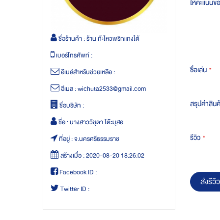
ให้คะแนนข
ชื่อร้านค้า :
ร้าน ก๊ะไหวพริกแกงใต้
เบอร์โทรศัพท์ :
ชื่อเล่น
อีเมล์สำหรับช่วยเหลือ :
อีเมล :
wichuta2533@gmail.com
สรุปค่าสินค
ชื่อบริษัท :
ชื่อ :
นางสาววิชุตา โต๊ะมุสอ
รีวิว
ที่อยู่ :
จ.นครศรีธรรมราช
สร้างเมื่อ :
2020-08-20 18:26:02
Facebook ID :
ส่งรีวิว
Twitter ID :