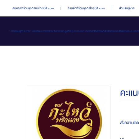
สมัครเข้าร่วมธุรกิจกับไทยมีดี.com
|
ร้านค้าที่ร่วมธุรกิจไทยมีดี.com
|
สำหรับผู้ขาย
: Uncaught Error: Call to a member function getId() on null in /home/thaimeed/domains/thaime
คะแน
ส่งความคิดเ