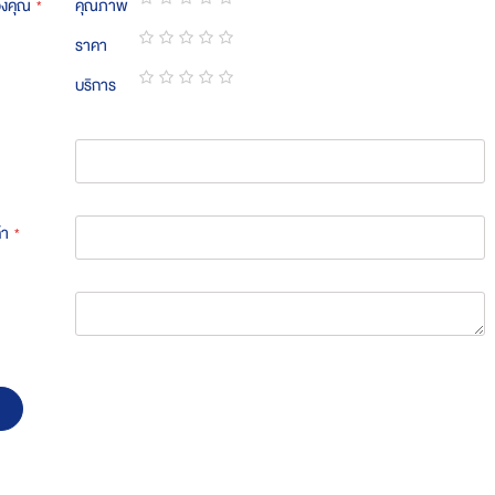
องคุณ
คุณภาพ
1
2
3
4
5
ราคา
star
stars
stars
stars
stars
1
2
3
4
5
บริการ
star
stars
stars
stars
stars
1
2
3
4
5
star
stars
stars
stars
stars
้า