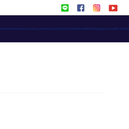
haimeed/domains/thaimee-d.com/public_html/app/code/Ced/CsVendorReview/Block/Rating/Lists.php(72): C