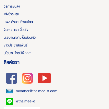
วิธีการขนส่ง
แจ้งชำระเงิน
Q&A คำถามที่พบบ่อย
ข้อตกลงและเงื่อนไข
นโยบายความเป็นส่วนตัว
ข่าวประชาสัมพันธ์
นโยบาย ไทยมีดี.com
ติดต่อเรา
member@thaimee-d.com
@thaimee-d