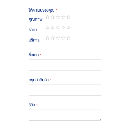
ให้คะแนนของคุณ
คุณภาพ
1
2
3
4
5
ราคา
star
stars
stars
stars
stars
1
2
3
4
5
บริการ
star
stars
stars
stars
stars
1
2
3
4
5
star
stars
stars
stars
stars
ชื่อเล่น
สรุปค่าสินค้า
รีวิว