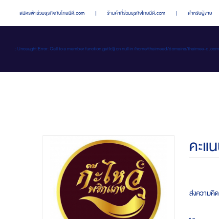
สมัครเข้าร่วมธุรกิจกับไทยมีดี.com
|
ร้านค้าที่ร่วมธุรกิจไทยมีดี.com
|
สำหรับผู้ขาย
: Uncaught Error: Call to a member function getId() on null in /home/thaimeed/domains/thaime
คะแน
ส่งความคิดเ