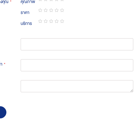
องคุณ
คุณภาพ
1
2
3
4
5
ราคา
star
stars
stars
stars
stars
1
2
3
4
5
บริการ
star
stars
stars
stars
stars
1
2
3
4
5
star
stars
stars
stars
stars
้า