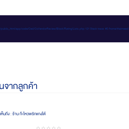
e-d.com/public_html/app/code/Ced/CsVendorReview/Block/Rating/Lists.php:121 Stack trace: #0 /home/t
นจากลูกค้า
ห็นถึง : ร้าน ก๊ะไหวพริกแกงใต้