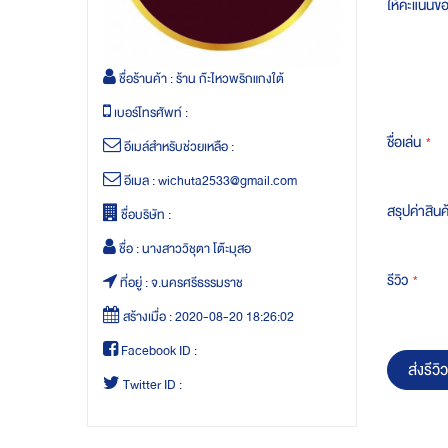
ให้คะแนนข
ชื่อร้านค้า :
ร้าน ก๊ะไหวพริกแกงใต้
เบอร์โทรศัพท์ :
ชื่อเล่น
อีเมล์สำหรับช่วยเหลือ :
อีเมล :
wichuta2533@gmail.com
สรุปค่าสินค
ชื่อบริษัท :
ชื่อ :
นางสาววิชุตา โต๊ะมุสอ
รีวิว
ที่อยู่ :
จ.นครศรีธรรมราช
สร้างเมื่อ :
2020-08-20 18:26:02
Facebook ID :
ส่งรีวิว
Twitter ID :