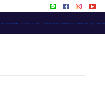
haimeed/domains/thaimee-d.com/public_html/app/code/Ced/CsVendorReview/Block/Rating/Lists.php(72): C