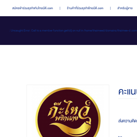
สมัครเข้าร่วมธุรกิจกับไทยมีดี.com
|
ร้านค้าที่ร่วมธุรกิจไทยมีดี.com
|
สำหรับผู้ขาย
: Uncaught Error: Call to a member function getId() on null in /home/thaimeed/domains/thaime
คะแน
ส่งความคิดเ