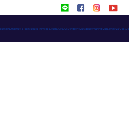
haimeed/domains/thaimee-d.com/public_html/app/code/Ced/CsVendorReview/Block/Rating/Lists.php(72): C