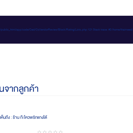
e-d.com/public_html/app/code/Ced/CsVendorReview/Block/Rating/Lists.php:121 Stack trace: #0 /home/t
นจากลูกค้า
ห็นถึง : ร้าน ก๊ะไหวพริกแกงใต้