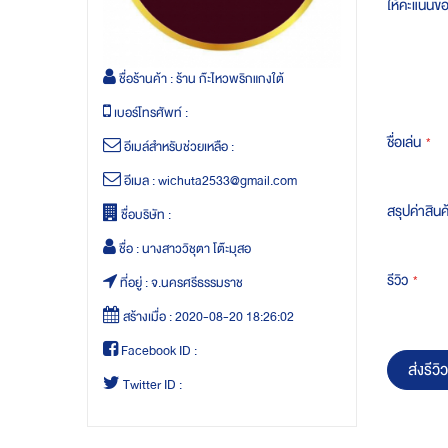
ให้คะแนนข
ชื่อร้านค้า :
ร้าน ก๊ะไหวพริกแกงใต้
เบอร์โทรศัพท์ :
ชื่อเล่น
อีเมล์สำหรับช่วยเหลือ :
อีเมล :
wichuta2533@gmail.com
สรุปค่าสินค
ชื่อบริษัท :
ชื่อ :
นางสาววิชุตา โต๊ะมุสอ
รีวิว
ที่อยู่ :
จ.นครศรีธรรมราช
สร้างเมื่อ :
2020-08-20 18:26:02
Facebook ID :
ส่งรีวิว
Twitter ID :