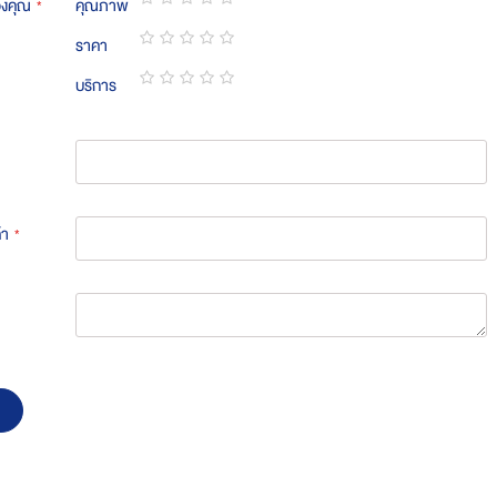
องคุณ
คุณภาพ
1
2
3
4
5
ราคา
star
stars
stars
stars
stars
1
2
3
4
5
บริการ
star
stars
stars
stars
stars
1
2
3
4
5
star
stars
stars
stars
stars
้า