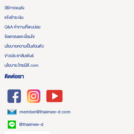
วิธีการขนส่ง
แจ้งชำระเงิน
Q&A คำถามที่พบบ่อย
ข้อตกลงและเงื่อนไข
นโยบายความเป็นส่วนตัว
ข่าวประชาสัมพันธ์
นโยบาย ไทยมีดี.com
ติดต่อเรา
member@thaimee-d.com
@thaimee-d