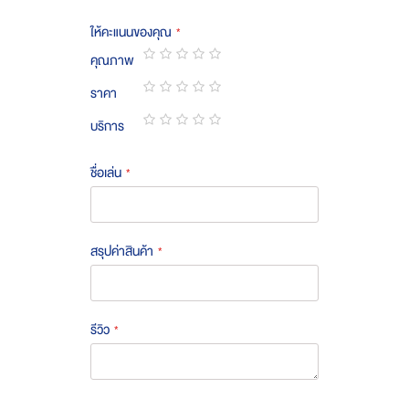
ให้คะแนนของคุณ
คุณภาพ
1
2
3
4
5
ราคา
star
stars
stars
stars
stars
1
2
3
4
5
บริการ
star
stars
stars
stars
stars
1
2
3
4
5
star
stars
stars
stars
stars
ชื่อเล่น
สรุปค่าสินค้า
รีวิว