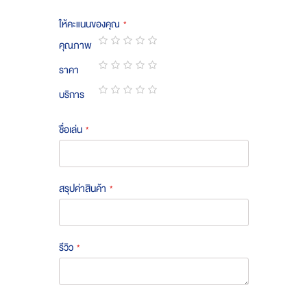
ให้คะแนนของคุณ
คุณภาพ
1
2
3
4
5
ราคา
star
stars
stars
stars
stars
1
2
3
4
5
บริการ
star
stars
stars
stars
stars
1
2
3
4
5
star
stars
stars
stars
stars
ชื่อเล่น
สรุปค่าสินค้า
รีวิว