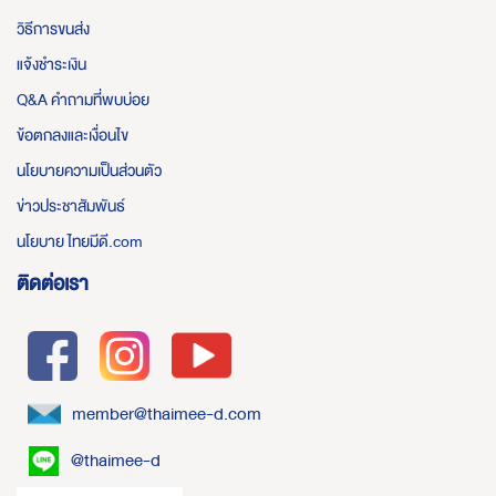
วิธีการขนส่ง
แจ้งชำระเงิน
Q&A คำถามที่พบบ่อย
ข้อตกลงและเงื่อนไข
นโยบายความเป็นส่วนตัว
ข่าวประชาสัมพันธ์
นโยบาย ไทยมีดี.com
ติดต่อเรา
member@thaimee-d.com
@thaimee-d