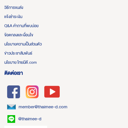
วิธีการขนส่ง
แจ้งชำระเงิน
Q&A คำถามที่พบบ่อย
ข้อตกลงและเงื่อนไข
นโยบายความเป็นส่วนตัว
ข่าวประชาสัมพันธ์
นโยบาย ไทยมีดี.com
ติดต่อเรา
member@thaimee-d.com
@thaimee-d