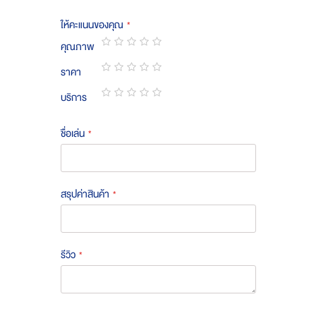
ให้คะแนนของคุณ
คุณภาพ
1
2
3
4
5
ราคา
star
stars
stars
stars
stars
1
2
3
4
5
บริการ
star
stars
stars
stars
stars
1
2
3
4
5
star
stars
stars
stars
stars
ชื่อเล่น
สรุปค่าสินค้า
รีวิว