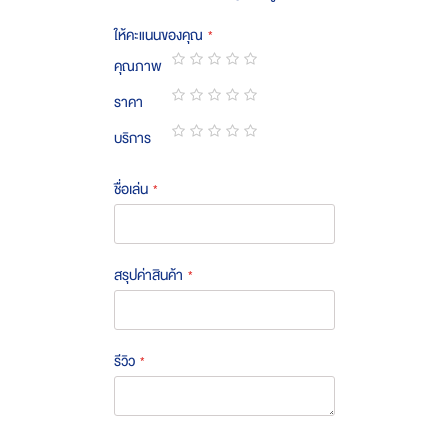
ให้คะแนนของคุณ
คุณภาพ
1
2
3
4
5
ราคา
star
stars
stars
stars
stars
1
2
3
4
5
บริการ
star
stars
stars
stars
stars
1
2
3
4
5
star
stars
stars
stars
stars
ชื่อเล่น
สรุปค่าสินค้า
รีวิว