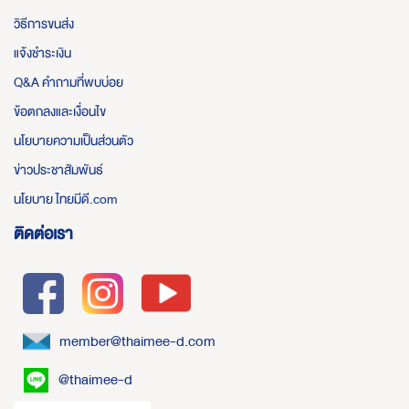
วิธีการขนส่ง
แจ้งชำระเงิน
Q&A คำถามที่พบบ่อย
ข้อตกลงและเงื่อนไข
นโยบายความเป็นส่วนตัว
ข่าวประชาสัมพันธ์
นโยบาย ไทยมีดี.com
ติดต่อเรา
member@thaimee-d.com
@thaimee-d