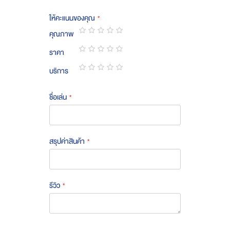
ให้คะแนนของคุณ
คุณภาพ
1
2
3
4
5
ราคา
star
stars
stars
stars
stars
1
2
3
4
5
บริการ
star
stars
stars
stars
stars
1
2
3
4
5
star
stars
stars
stars
stars
ชื่อเล่น
สรุปค่าสินค้า
รีวิว