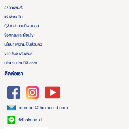
วิธีการขนส่ง
แจ้งชำระเงิน
Q&A คำถามที่พบบ่อย
ข้อตกลงและเงื่อนไข
นโยบายความเป็นส่วนตัว
ข่าวประชาสัมพันธ์
นโยบาย ไทยมีดี.com
ติดต่อเรา
member@thaimee-d.com
@thaimee-d