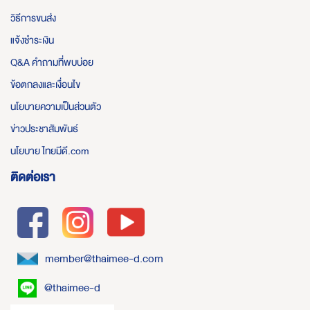
วิธีการขนส่ง
แจ้งชำระเงิน
Q&A คำถามที่พบบ่อย
ข้อตกลงและเงื่อนไข
นโยบายความเป็นส่วนตัว
ข่าวประชาสัมพันธ์
นโยบาย ไทยมีดี.com
ติดต่อเรา
member@thaimee-d.com
@thaimee-d