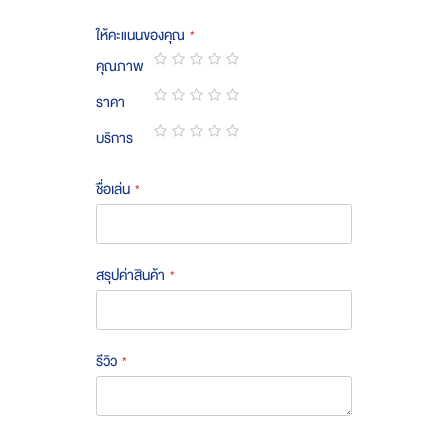
ให้คะแนนของคุณ
คุณภาพ
1
2
3
4
5
ราคา
star
stars
stars
stars
stars
1
2
3
4
5
บริการ
star
stars
stars
stars
stars
1
2
3
4
5
star
stars
stars
stars
stars
ชื่อเล่น
สรุปค่าสินค้า
รีวิว