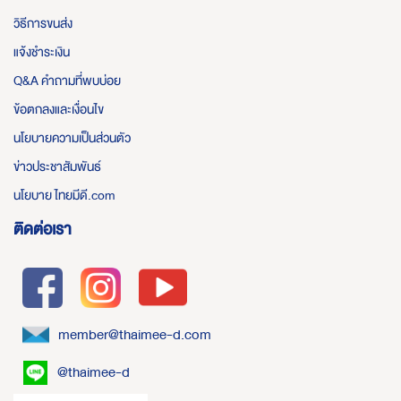
วิธีการขนส่ง
แจ้งชำระเงิน
Q&A คำถามที่พบบ่อย
ข้อตกลงและเงื่อนไข
นโยบายความเป็นส่วนตัว
ข่าวประชาสัมพันธ์
นโยบาย ไทยมีดี.com
ติดต่อเรา
member@thaimee-d.com
@thaimee-d