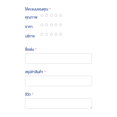
ให้คะแนนของคุณ
คุณภาพ
1
2
3
4
5
ราคา
star
stars
stars
stars
stars
1
2
3
4
5
บริการ
star
stars
stars
stars
stars
1
2
3
4
5
star
stars
stars
stars
stars
ชื่อเล่น
สรุปค่าสินค้า
รีวิว