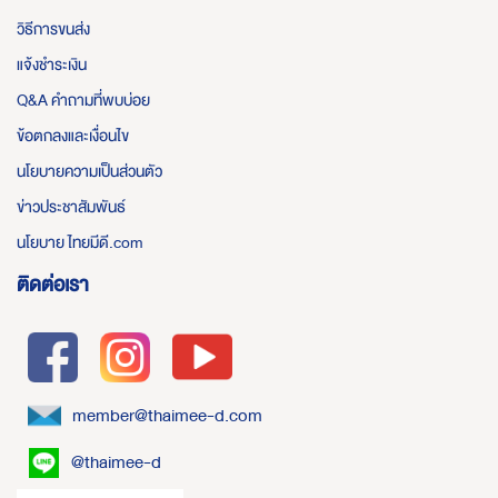
วิธีการขนส่ง
แจ้งชำระเงิน
Q&A คำถามที่พบบ่อย
ข้อตกลงและเงื่อนไข
นโยบายความเป็นส่วนตัว
ข่าวประชาสัมพันธ์
นโยบาย ไทยมีดี.com
ติดต่อเรา
member@thaimee-d.com
@thaimee-d