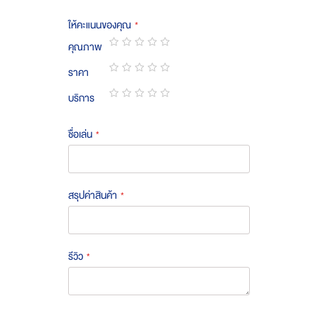
ให้คะแนนของคุณ
คุณภาพ
1
2
3
4
5
ราคา
star
stars
stars
stars
stars
1
2
3
4
5
บริการ
star
stars
stars
stars
stars
1
2
3
4
5
star
stars
stars
stars
stars
ชื่อเล่น
สรุปค่าสินค้า
รีวิว