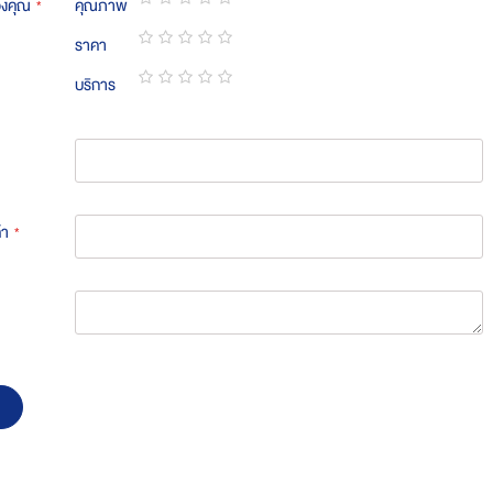
องคุณ
คุณภาพ
1
2
3
4
5
ราคา
star
stars
stars
stars
stars
1
2
3
4
5
บริการ
star
stars
stars
stars
stars
1
2
3
4
5
star
stars
stars
stars
stars
้า