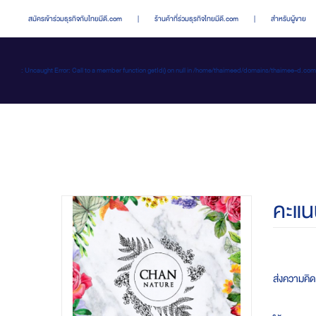
สมัครเข้าร่วมธุรกิจกับไทยมีดี.com
|
ร้านค้าที่ร่วมธุรกิจไทยมีดี.com
|
สำหรับผู้ขาย
: Uncaught Error: Call to a member function getId() on null in /home/thaimeed/domains/thaime
คะแน
ส่งความคิ