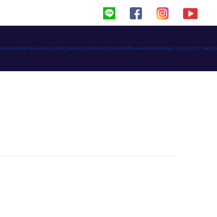
haimeed/domains/thaimee-d.com/public_html/app/code/Ced/CsVendorReview/Block/Rating/Lists.php(72): C