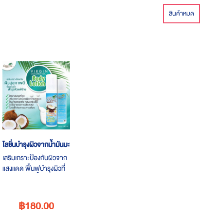
สินค้าหมด
โลชั่นบำรุงผิวจากน้ำมันมะพร้าวสกัดเย็น
เสริมเกราะป้องกันผิวจาก
แสงแดด ฟื้นฟูบำรุงผิวที่
แห้งกร้านให้กลับมาชุ่มชื่น
฿180.00