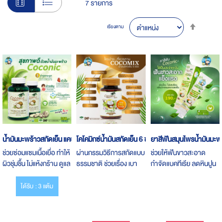
7
รายการ
Set
เรียงตาม
Desce
Direct
น้ำมันมะพร้าวสกัดเย็น แคปซูล
โคโคมิกซ์น้ำมันสกัดเย็น 6 ชนิด
ยาสีฟันสมุนไพรน้ำมันมะพร
ช่วยซ่อมแซมเนื้อเยื่อ ทำให้
ผ่านกรรมวิธีการสกัดแบบ
ช่วยให้ฟันขาวสะอาด
ผิวชุ่มชื้น ไม่แห้งกร้าน ดูแล
ธรรมชาติ ช่วยเรื่อง เบา
กำจัดแบคทีเรีย ลดหินปูน
ผิวพรรณจากภายในสู่
หวาน ความดัน ไขมัน ไขข้อ
ลมหายใจสดชื่น ป้องกัน
ภายนอก
ภูมิแพ้ ช่วยให้ระบบ
เสียวฟัน บำรุงเหงือกล้ำ
ได้รับ : 3 แต้ม
ร่างกายทำงานได้ดีขึ้น
ลึก ลดหินปูน