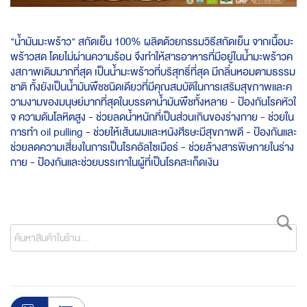
"น้ำมันมะพร้าว" สกัดเย็น 100% ผลิตด้วยกรรมวิธีสกัดเย็น จากเนื้อมะ
พร้าวสด โดยไม่ผ่านความร้อน จึงทำให้สารอาหารที่มีอยู่ในน้ำมะพร้าวค
งสภาพเดิมมากที่สุด เป็นน้ำมะพร้าวที่บริสุทธิ์ที่สุด มีกลิ่นหอมตามธรรม
ชาติ ทั้งยังเป็นน้ำมันพืชชนิดเดียวที่มีคุณสมบัติในการเสริมสุขภาพและค
วามงามของมนุษย์มากที่สุดในบรรดาน้ำมันพืชทั้งหลาย - ป้องกันโรคหัวใ
จ ความดันโลหิตสูง - ช่วยลดน้ำหนักที่เป็นส่วนเกินของร่างกาย - ช่วยใน
การทำ oil pulling - ช่วยให้เส้นผมและหนังศีรษะมีสุขภาพดี - ป้องกันและ
ช่วยลดความเสี่ยงในการเป็นโรคอัลไซเมือร์ - ช่วยล้างสารพิษภายในร่าง
กาย - ป้องกันและช่วยบรรเทาในผู้ที่เป็นโรคสะเก็ดเงิน
ค้