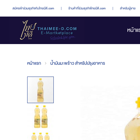
สมัครเข้าร่วมธุรกิจกับไทยมีดี.com
|
ร้านค้าที่ร่วมธุรกิจไทยมีดี.com
|
สำหรับผู้ขาย
หน้าแ
หน้าแรก
น้ำมันมะพร้าว สำหรัปปรุงอาหาร
Skip
to
the
end
of
the
images
gallery