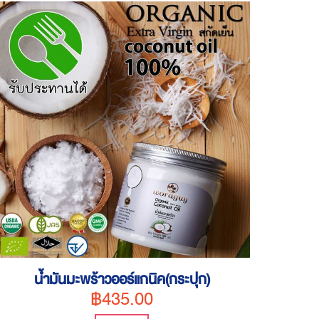
น้ำมันมะพร้าวออร์แกนิค(กระปุก)
฿435.00