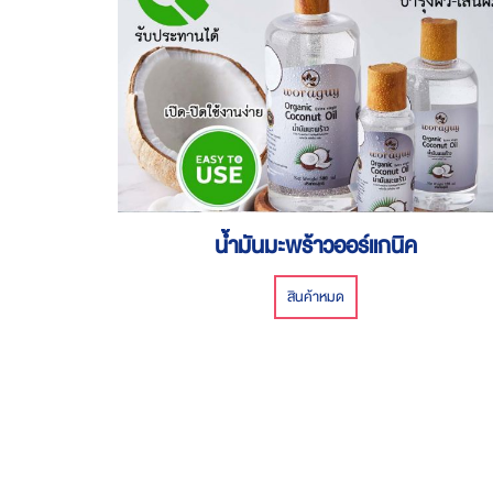
น้ำมันมะพร้าวออร์แกนิค
สินค้าหมด