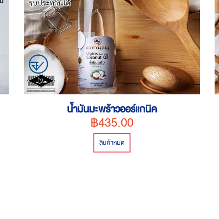
น้ำมันมะพร้าวออร์แกนิค
฿435.00
สินค้าหมด