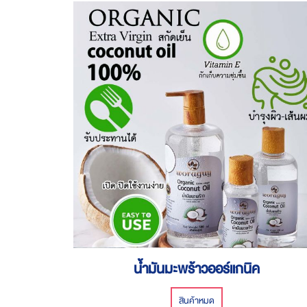
น้ำมันมะพร้าวออร์แกนิค
สินค้าหมด