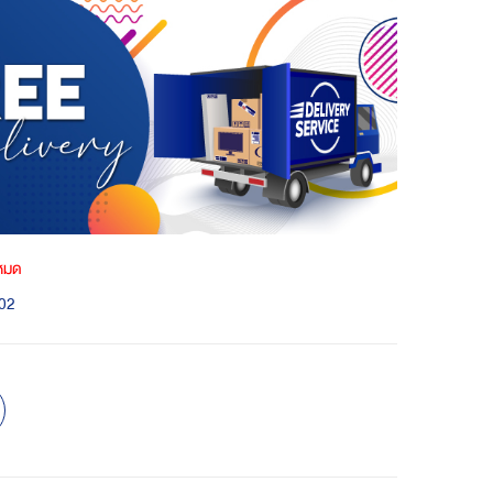
าหมด
02