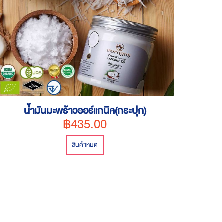
น้ำมันมะพร้าวออร์แกนิค(กระปุก)
฿435.00
สินค้าหมด