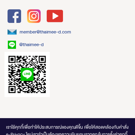
member@thaimee-d.com
@thaimee-d
เราใช้คุกกี้เพื่อทำให้ประสบการณ์ของคุณดีขึ้น
เพื่อให้สอดคล้องกับคำสั่ง
e-Privacy ใหม่เราจำเป็นต้องขอความยินยอมจากคุณในการตั้งค่าคุกกี้
ไทยมีดี.com © 2020 Online Store. All Rights Reserved. DESIGNED BY
CLICK