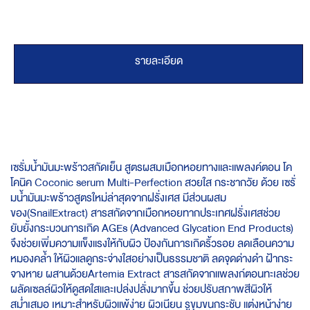
รายละเอียด
เซรั่มน้ำมันมะพร้าวสกัดเย็น สูตรผสมเมือกหอยทางและแพลงค์ตอน โค
โคนิค Coconic serum Multi-Perfection สวยใส กระชากวัย ด้วย เซรั่
มน้ำมันมะพร้าวสูตรใหม่ล่าสุดจากฝรั่งเศส มีส่วนผสม
ของ(SnailExtract) สารสกัดจากเมือกหอยทากประเทศฝรั่งเศสช่วย
ยับยั้งกระบวนการเกิด AGEs (Advanced Glycation End Products)
จึงช่วยเพิ่มความแข็งแรงให้กับผิว ป้องกันการเกิดริ้วรอย ลดเลือนความ
หมองคล้ำ ให้ผิวแลดูกระจ่างใสอย่างเป็นธรรมชาติ ลดจุดด่างดำ ฝ้ากระ
จางหาย ผสานด้วยArtemia Extract สารสกัดจากแพลงก์ตอนทะเลช่วย
ผลัดเซลล์ผิวให้ดูสดใสและเปล่งปลั่งมากขึ้น ช่วยปรับสภาพสีผิวให้
สม่ำเสมอ เหมาะสำหรับผิวแพ้ง่าย ผิวเนียน รูขุมขนกระชับ แต่งหน้าง่าย