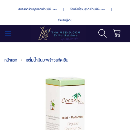
สมัครเข้าร่วมธุรกิจกับไทยมีดี.com
|
ร้านค้าที่ร่วมธุรกิจไทยมีดี.com
|
สำหรับผู้ขาย
รถเข็น
สลับ
เมนู
หน้าแรก
เซรั่มน้ำมันมะพร้าวสกัดเย็น
Skip
to
the
end
of
the
images
gallery