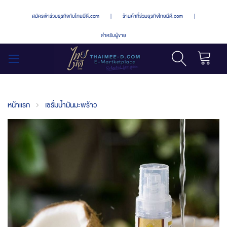
สมัครเข้าร่วมธุรกิจกับไทยมีดี.com
|
ร้านค้าที่ร่วมธุรกิจไทยมีดี.com
|
สำหรับผู้ขาย
รถเข็น
สลับ
เมนู
หน้าแรก
เซรั่มน้ำมันมะพร้าว
Skip
to
the
end
of
the
images
gallery